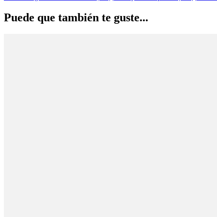
de
las
Puede que también te guste...
entradas