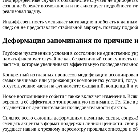
Индифферентные случаи в большинстве случаев не приобретают
сознание бережёт возможности и не фиксирует подробности глу
реализовал задачу.
Индифферентность уменьшает мотивацию прибегать к данным, 
след: он не предоставляет стабильной маркера, поэтому подроб
Деформация запоминания по причине 
Глубокие чувственные условия в состоянии не единственно ук
память фиксирует случай не как безразличный совокупность с
частями, которые увеличивают аффективную последовательнос
Конкретный из главных процессов модификации ассоциирован 
самых значимых или угрожающих компонентах условий, тогда 
отсутствующие части на фундаменте ожиданий, концепций и у
Новое воспоминание события также включает изменения. Всяк
версию, а её аффективно тонированную понимание. Гет Икс в 
отдаляется от действительной последовательности фактов.
Сильнее всего склонны деформациям памятные сцены, сопряж
смещать акценты в формат поддержки личной ценности: свои р
ухудшает навык к трезвому пересмотру прошлых эпизодов и о