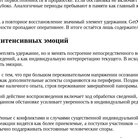
 первостепенности в проработке. Если обстановка не включает 
боко. Аналогичные периоды пребывают в памяти как главный явл
а повторное восстановление значимый элемент удержания. Get
ности пропадают оперативнее. В итоге остаётся лишь содержател
интенсивных эмоций
реплять удержание, но и менять построение непосредственного 
ведений, а как индивидуальную интерпретацию текущего. В исхо
ть эмоции.
с тем, что при большом переживательном напряжении осознани
как дополнительные аспекты сохраняются на периферии. Поздне
же наличного опыта, строя переживание завершённой панорамы
ий действие воспроизведения включает ход обработки сведений
данном обстановке усиливает уверенность в индивидуальной ред
ённые с конфликтами и случаями существенной индивидуальной
еакции видятся как более приемлемые, а поступки участников 
бычно поддерживать постоянные человеческие споры.