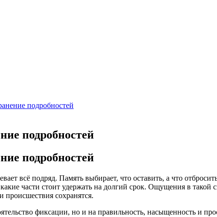
ранение подробностей
ение подробностей
ение подробностей
евает всё подряд. Память выбирает, что оставить, а что отброси
, какие части стоит удержать на долгий срок. Ощущения в такой 
и происшествия сохранятся.
оятельство фиксации, но и на правильность, насыщенность и про