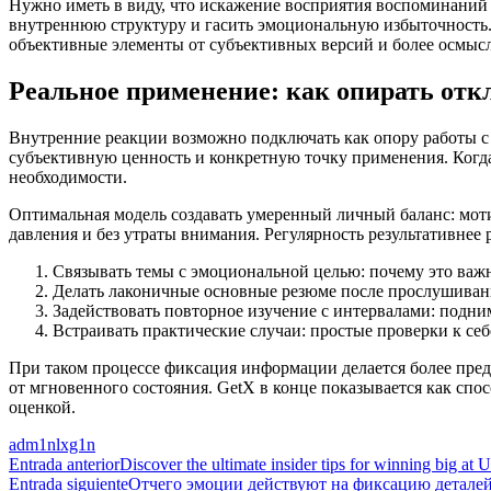
Нужно иметь в виду, что искажение восприятия воспоминаний
внутреннюю структуру и гасить эмоциональную избыточность. 
объективные элементы от субъективных версий и более осмыс
Реальное применение: как опирать отк
Внутренние реакции возможно подключать как опору работы с и
субъективную ценность и конкретную точку применения. Когда
необходимости.
Оптимальная модель создавать умеренный личный баланс: моти
давления и без утраты внимания. Регулярность результативнее
Связывать темы с эмоциональной целью: почему это важн
Делать лаконичные основные резюме после прослушивани
Задействовать повторное изучение с интервалами: поднима
Встраивать практические случаи: простые проверки к себ
При таком процессе фиксация информации делается более пред
от мгновенного состояния. GetX в конце показывается как сп
оценкой.
adm1nlxg1n
Navegación
Entrada anterior
Discover the ultimate insider tips for winning big a
Entrada siguiente
Отчего эмоции действуют на фиксацию детале