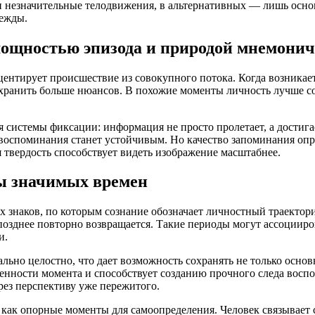
 незначительные телодвижения, в альтернативных — лишь основ
дежды.
мощностью эпизода и природой мнемонич
ентирует происшествие из совокупного потока. Когда возникает
охранить больше нюансов. В похожие моменты личность лучше со
 системы фиксации: информация не просто пролетает, а достигае
 воспоминания станет устойчивым. Но качество запоминания оп
я твердость способствует видеть изображение масштабнее.
ы значимых времен
знаков, по которым сознание обозначает личностный траектори
 позднее повторно возвращается. Такие периоды могут ассоциир
и.
льно целостно, что дает возможность сохранять не только осно
венности момента и способствует созданию прочного следа вос
ез перспективу уже пережитого.
ак опорные моменты для самоопределения. Человек связывает с