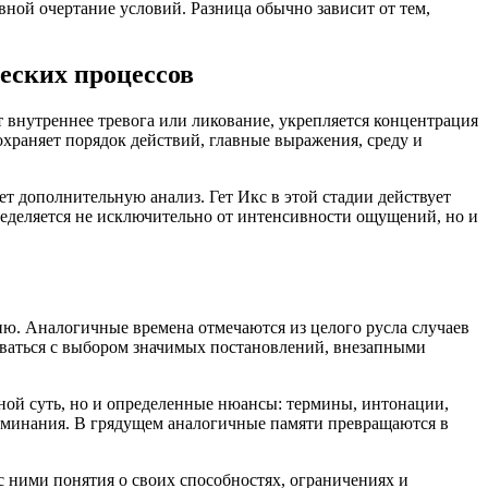
ной очертание условий. Разница обычно зависит от тем,
еских процессов
 внутреннее тревога или ликование, укрепляется концентрация
храняет порядок действий, главные выражения, среду и
т дополнительную анализ. Гет Икс в этой стадии действует
ределяется не исключительно от интенсивности ощущений, но и
ю. Аналогичные времена отмечаются из целого русла случаев
оваться с выбором значимых постановлений, внезапными
вной суть, но и определенные нюансы: термины, интонации,
поминания. В грядущем аналогичные памяти превращаются в
 ними понятия о своих способностях, ограничениях и