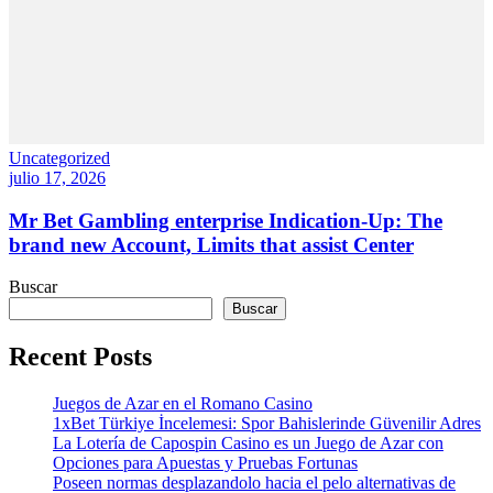
Uncategorized
julio 17, 2026
Mr Bet Gambling enterprise Indication-Up: The
brand new Account, Limits that assist Center
Buscar
Buscar
Recent Posts
Juegos de Azar en el Romano Casino
1xBet Türkiye İncelemesi: Spor Bahislerinde Güvenilir Adres
La Lotería de Capospin Casino es un Juego de Azar con
Opciones para Apuestas y Pruebas Fortunas
Poseen normas desplazandolo hacia el pelo alternativas de