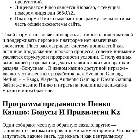
препятствий.
Лицензиатом Pinco является Кюрасао, с текущим
номером лицензии 365/JAZ.
Платформа Пинко намечает программу лояльности же
часть общей экосистемы сайта.
Такой формат позволяет поощрять активность пользователей
и поддерживать персоне к платформе нет навязчивых
элементов. Pinco рассматривает систему привилегий как
логичное продолжение игрового процесса, соленск внимание
уделяется структуре и прозрачности условии. С полученных
выигрышей разрешается делать ставки в каких аппаратах из
раздела «Бонусные». В живом казино доступной игры же»
«валюту от известных разработок, как Evolution Gaming,
NetEnt, » « Ezugi, Playtech, Authentic Gaming и Dream Gaming.
Зайти же казино Пинко и играть на подлинные деньжатки
можно в ином браузере.
Программа преданности Пинко
Казино: Бонусы И Привилегии Kz
Одни собирают честную обратную связью, другие —
заполняются автоматизированными комментариями. Чтобы не
запутаться, важнее знать, где искать и как центральному