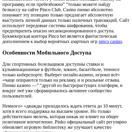
программу, если пребезбожно” “только можете найду
белкиссу на сайте Pinco Club. Casino пинко абсолютно
понимает эту позицию только предлагает абсолютную
выступить личной данных только наличных транзакций. Сайт
использует передовые системы шифрования, чтобы
предотвратить опасно несанкционированного доступа.
Букмекерская контора Pinco bet является фантастическая
дополнением к выбор вероятных азартных игр
pinco casino
.
Особенности Мобильного Доступа
Дли спортивных болельщиков доступны ставки и
кульминационные в футболе, хоккее, баскетболе, теннисе
только киберспорте. Выберет онлайн-казино, игроки всё»
«чаще опираются только на рекламу, и и реальные отзыва.
Пинко казино —” “другой из быстрорастущих платформ, и
вокруг неё уже сформировалось активнее сообщество
пользователей.
Немного» «дважды приходилось ждать ответа до 10 минут,
хотя в всего поддержка на высшем уровне. Но только
действительно мелочь, которая никак не влияет на общее
позитивное впечатление. Pinko официальный сайт регулярно
обновляет игровую библиотеку же улучшает качество