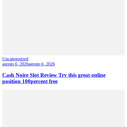
Uncategorized
agosto 6, 2026
agosto 6, 2026
Cash Noire Slot Review Try this great online
position 100percent free