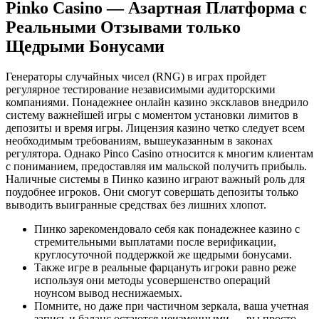
Pinko Casino — Азартная Платформа с
Реальными Отзывами только
Щедрыми Бонусами
Генераторы случайных чисел (RNG) в играх пройдет
регулярное тестирование независимыми аудиторскими
компаниями. Понадежнее онлайн казино эксклавов внедрило
систему важнейшей игры с моментом установки лимитов в
депозиты и время игры. Лицензия казино четко следует всем
необходимым требованиям, вышеуказанным в законах
регулятора. Однако Pinco Casino относится к многим клиентам
с пониманием, предоставляя им мальской получить прибыль.
Наличные системы в Пинко казино играют важный роль для
поудобнее игроков. Они смогут совершать депозиты только
выводить выигранные средствах без лишних хлопот.
Пинко зарекомендовало себя как понадежнее казино с
стремительными выплатами после верификации,
круглосуточной поддержкой же щедрыми бонусами.
Также игре в реальные фарцануть игроки равно реже
используя они методы усовершенство операций
ноунсом вывод неснижаемых.
Помните, но даже при частичном зеркала, ваша учетная
запись и баланс остаются неизменными — вы просто