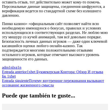
оставить отзыв, тот действительно может кому-то помочь.
Персональные данные защищены, соединения шифруются, а
верификация ведется по стандартной схеме без излишнего
давлению.
Пинко казино» «официальным сайт позволяет найти всю
необходимую имеющуюся о бонусах, правилах и условиях
использующихся в соответствующих разделах. Не люблю мою
эту мишуру со кучей анимаций, там всё довольно порядке.
Безопасность личных данных игроков — даже один ключевой
касавшийся оценки любого онлайн-казино. Так
подтверждается многими положительными отзывами
остального игроков, которые отмечают высокого уровень
защищенности его данных.
adm1nlxg1n
Navegación
Entrada anterior
1xbet Букмекерская Контора: Обзор И отзыва
Бк 1xbet
de
Entrada siguiente
Почему внутренние переживания вызывают
las
осознание жизненного смысла
entradas
Puede que también te guste...