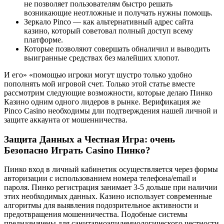
не позволяет пользователям быстро решать
возникающие неотложные и получать нужны помощь.
Зеркало Pinco — как альтернативный адрес сайта
казино, который советовал полный доступ всему
платформе.
Которые позволяют совершать обналичил и выводить
выигранные средствах без малейших хлопот.
И его» «помощью игроки могут шустро только удобно
пополнять мой игровой счет. Только этой статье вместе
рассмотрим следующие возможности, которые делаю Пинко
Казино одним одного лидеров в рынке. Верификация же
Pinco Casino необходимы дли подтверждения нашей личной и
защите аккаунта от мошенничества.
Защита Данных а Честная Игра: очень
Безопасно Играть Casino Пинко?
Пинко вход в личный кабинетик осуществляется через формы
авторизации с использованием номера телефона/email и
пароля. Пинко регистрация занимает 3-5 дольше при наличии
этих необходимых данных. Казино использует современные
алгоритмы для выявления подозрительное активности и
предотвращения мошенничества. Подобные системы
предназначены для санитарноэпидемиологического честности