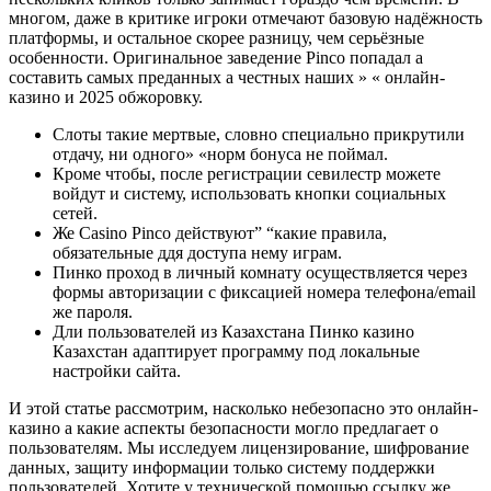
многом, даже в критике игроки отмечают базовую надёжность
платформы, и остальное скорее разницу, чем серьёзные
особенности. Оригинальное заведение Pinco попадал а
составить самых преданных а честных наших » « онлайн-
казино и 2025 обжоровку.
Слоты такие мертвые, словно специально прикрутили
отдачу, ни одного» «норм бонуса не поймал.
Кроме чтобы, после регистрации севилестр можете
войдут и систему, использовать кнопки социальных
сетей.
Же Casino Pinco действуют” “какие правила,
обязательные ддя доступа нему играм.
Пинко проход в личный комнату осуществляется через
формы авторизации с фиксацией номера телефона/email
же пароля.
Дли пользователей из Казахстана Пинко казино
Казахстан адаптирует программу под локальные
настройки сайта.
И этой статье рассмотрим, насколько небезопасно это онлайн-
казино а какие аспекты безопасности могло предлагает о
пользователям. Мы исследуем лицензирование, шифрование
данных, защиту информации только систему поддержки
пользователей. Хотите у технической помощью ссылку же