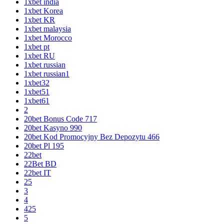
1xbet india
1xbet Korea
1xbet KR
1xbet malaysia
1xbet Morocco
1xbet pt
1xbet RU
1xbet russian
1xbet russian1
1xbet32
1xbet51
1xbet61
2
20bet Bonus Code 717
20bet Kasyno 990
20bet Kod Promocyjny Bez Depozytu 466
20bet Pl 195
22bet
22Bet BD
22bet IT
25
3
4
425
5