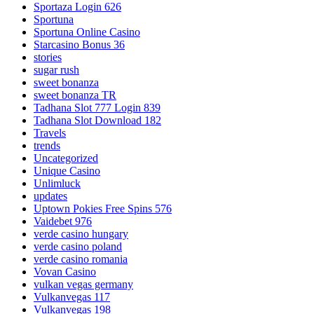
Sportaza Login 626
Sportuna
Sportuna Online Casino
Starcasino Bonus 36
stories
sugar rush
sweet bonanza
sweet bonanza TR
Tadhana Slot 777 Login 839
Tadhana Slot Download 182
Travels
trends
Uncategorized
Unique Casino
Unlimluck
updates
Uptown Pokies Free Spins 576
Vaidebet 976
verde casino hungary
verde casino poland
verde casino romania
Vovan Casino
vulkan vegas germany
Vulkanvegas 117
Vulkanvegas 198