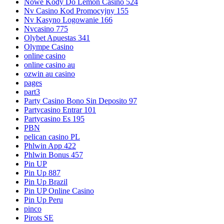
Nowe Kody Do Lemon Casino 524
Nv Casino Kod Promocyjny 155
Nv Kasyno Logowanie 166
Nvcasino 775
Olybet Apuestas 341
Olympe Casino
online casino
online casino au
ozwin au casino
pages
part3
Party Casino Bono Sin Deposito 97
Partycasino Entrar 101
Partycasino Es 195
PBN
pelican casino PL
Phlwin App 422
Phlwin Bonus 457
Pin UP
Pin Up 887
Pin Up Brazil
Pin UP Online Casino
Pin Up Peru
pinco
Pirots SE