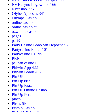
Nv Casino Kod Promocyjny 155
Nv Kasyno Logowanie 166
Nvcasino 775
Olybet Apuestas 341
Olympe Casino
online casino
online casino au
ozwin au casino
pages
part3
Party Casino Bono Sin Deposito 97
Partycasino Entrar 101
Partycasino Es 195
PBN
pelican casino PL
Phlwin App 422
Phlwin Bonus 457
Pin UP
Pin Up 887
Pin Up Brazil
Pin UP Online Casino
Pin Up Peru
pinco
Pirots SE
Pistolo Casino