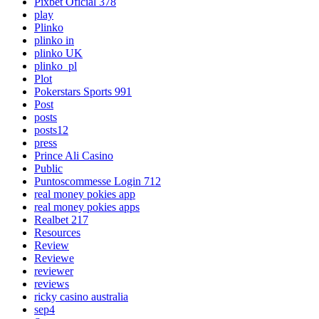
Pixbet Oficial 378
play
Plinko
plinko in
plinko UK
plinko_pl
Plot
Pokerstars Sports 991
Post
posts
posts12
press
Prince Ali Casino
Public
Puntoscommesse Login 712
real money pokies app
real money pokies apps
Realbet 217
Resources
Review
Reviewe
reviewer
reviews
ricky casino australia
sep4