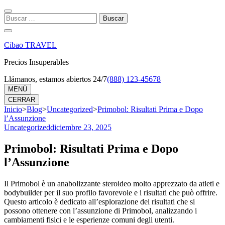
Saltar
al
Buscar:
contenido
(presiona
la
Cibao TRAVEL
tecla
Intro)
Precios Insuperables
Llámanos, estamos abiertos 24/7
(888) 123-45678
MENÚ
CERRAR
Inicio
>
Blog
>
Uncategorized
>
Primobol: Risultati Prima e Dopo
l’Assunzione
Uncategorized
diciembre 23, 2025
Primobol: Risultati Prima e Dopo
l’Assunzione
Il Primobol è un anabolizzante steroideo molto apprezzato da atleti e
bodybuilder per il suo profilo favorevole e i risultati che può offrire.
Questo articolo è dedicato all’esplorazione dei risultati che si
possono ottenere con l’assunzione di Primobol, analizzando i
cambiamenti fisici e le esperienze comuni degli utenti.