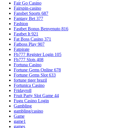
Fair Go Casino
Fairspin-casino
Fansbet Sports 687
Fantasy Bet 377
Fashion
Fastbet Bonus Benvenuto 816
Fastbet It 921
Fat Boss Casino 371
Fatboss Play 907
Fatpirate
Fb777 Register Login 105
Fb777 Slots 408
Fortuna Casino
Fortune Gems Online 678
Fortune Gems Slot 633
fortune tiger brazil
Fortunica Casino
Fridayroll
Fruit Party Slot Game 44
Fugu Casino Login
Gambling
gambling/casino
Game
game1
games