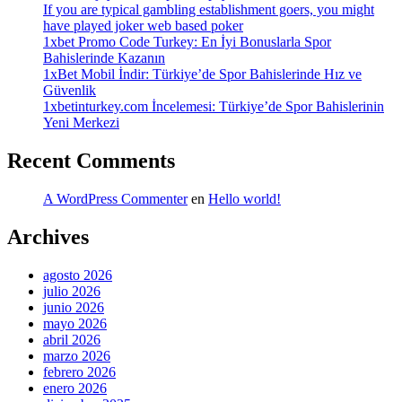
If you are typical gambling establishment goers, you might
have played joker web based poker
1xbet Promo Code Turkey: En İyi Bonuslarla Spor
Bahislerinde Kazanın
1xBet Mobil İndir: Türkiye’de Spor Bahislerinde Hız ve
Güvenlik
1xbetinturkey.com İncelemesi: Türkiye’de Spor Bahislerinin
Yeni Merkezi
Recent Comments
A WordPress Commenter
en
Hello world!
Archives
agosto 2026
julio 2026
junio 2026
mayo 2026
abril 2026
marzo 2026
febrero 2026
enero 2026