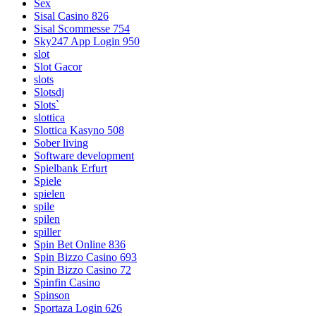
Sex
Sisal Casino 826
Sisal Scommesse 754
Sky247 App Login 950
slot
Slot Gacor
slots
Slotsdj
Slots`
slottica
Slottica Kasyno 508
Sober living
Software development
Spielbank Erfurt
Spiele
spielen
spile
spilen
spiller
Spin Bet Online 836
Spin Bizzo Casino 693
Spin Bizzo Casino 72
Spinfin Casino
Spinson
Sportaza Login 626