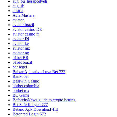
aug_pu_hesapcetveli
aug_sb
austria
Avia Masters
aviator
aviator brazil
aviator casino DE
aviator casino fr
aviator IN
aviator ke
aviator mz
aviator ng
b1bet BR
b1bet brazil
bahsegel
Baixar Aplicativo Luva Bet 727
Bankobet
Basswin Casino
bbrbet colombia
bbrbet mx
BC Game
BeforeItsNews guide to crypto betting
Bet Safe Kasyno 777
Betano Apk Download 413
Betonred Login 572