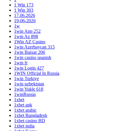
1 Win 173
1 Win 303
17.06.2026
19-06-2026
1w
1win App 252
1win Az 898
1Win AZ Casino
1win Azerbaycan 315
1win Baixar 206
1win casino spanish
1win fr
1win Login 427
1WIN Official In Russia
1win Turkiye
1win uzbekistan
1win Yukle 618
1winRussia
1xbet
1xbet apk
1xbet arabic
1xbet Bangladesh
1xbet casino BD
1xbet india