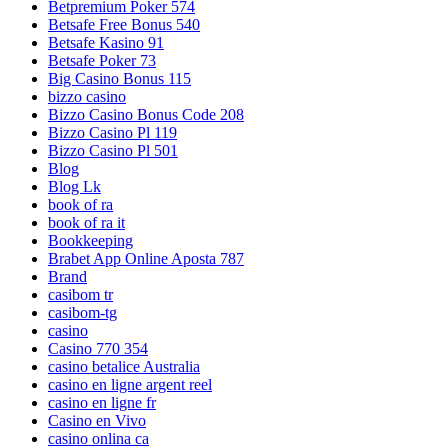
Betpremium Poker 574
Betsafe Free Bonus 540
Betsafe Kasino 91
Betsafe Poker 73
Big Casino Bonus 115
bizzo casino
Bizzo Casino Bonus Code 208
Bizzo Casino Pl 119
Bizzo Casino Pl 501
Blog
Blog Lk
book of ra
book of ra it
Bookkeeping
Brabet App Online Aposta 787
Brand
casibom tr
casibom-tg
casino
Casino 770 354
casino betalice Australia
casino en ligne argent reel
casino en ligne fr
Casino en Vivo
casino onlina ca