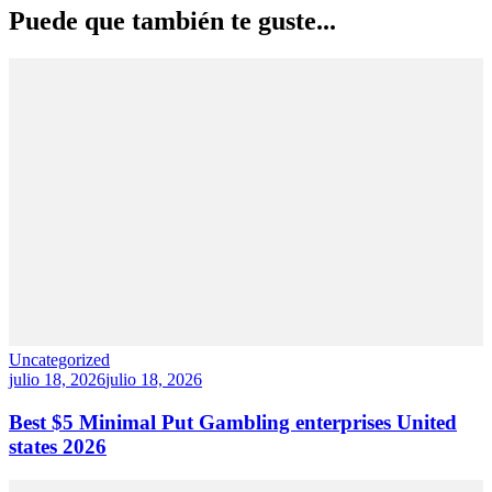
entradas
Puede que también te guste...
Uncategorized
julio 18, 2026
julio 18, 2026
Best $5 Minimal Put Gambling enterprises United
states 2026