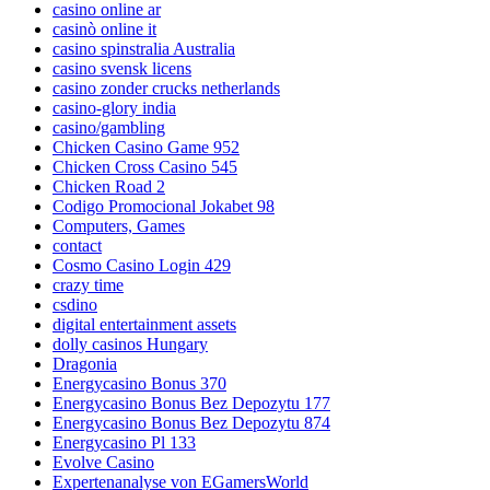
casino online ar
casinò online it
casino spinstralia Australia
casino svensk licens
casino zonder crucks netherlands
casino-glory india
casino/gambling
Chicken Casino Game 952
Chicken Cross Casino 545
Chicken Road 2
Codigo Promocional Jokabet 98
Computers, Games
contact
Cosmo Casino Login 429
crazy time
csdino
digital entertainment assets
dolly casinos Hungary
Dragonia
Energycasino Bonus 370
Energycasino Bonus Bez Depozytu 177
Energycasino Bonus Bez Depozytu 874
Energycasino Pl 133
Evolve Casino
Expertenanalyse von EGamersWorld