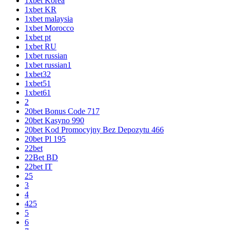
1xbet Korea
1xbet KR
1xbet malaysia
1xbet Morocco
1xbet pt
1xbet RU
1xbet russian
1xbet russian1
1xbet32
1xbet51
1xbet61
2
20bet Bonus Code 717
20bet Kasyno 990
20bet Kod Promocyjny Bez Depozytu 466
20bet Pl 195
22bet
22Bet BD
22bet IT
25
3
4
425
5
6