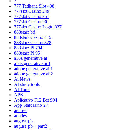
7
777 Tadhana Slot 498
777slot Casino 249
777slot Casino 351
777slot Casino 96
777slot Casino Login 837
888starz bd
888starz Casino 415
888starz Casino 828
888starz Pl 794
888starz Pl 95
a16z generative ai
a16z generative ai 1
adobe generative ai 1
adobe generative ai 2
Ai News
AI study tools
AI Tools
APK
Aplicativo F12 Bet 994
App Starcasino 27
archive
articles
august_pb
august_pb+_part2