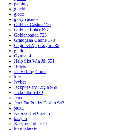
gaming
giochi
gioco
glory-casinos tr
Goldbet Casino 150
Goldbet Poker 637
Goldenpanda 723
Gratogana Online 173
Gugobet App Login 586
guide
Gym 414
Help Slot Win Jili 651
Hotels
Ice Fishing Game
info
Ivybet
Jackpot City Login 968
Jackpotbob 489
Jeux
Jeux Du Poulet Casino 942
jeux1
KaravanBet Casino
kasyno
Kasyno Online PL
king johnnie