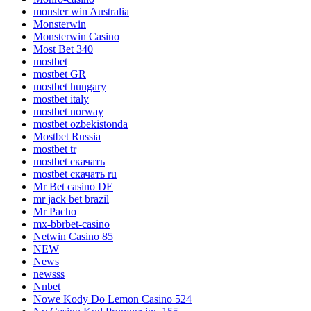
monster win Australia
Monsterwin
Monsterwin Casino
Most Bet 340
mostbet
mostbet GR
mostbet hungary
mostbet italy
mostbet norway
mostbet ozbekistonda
Mostbet Russia
mostbet tr
mostbet скачать
mostbet скачать ru
Mr Bet casino DE
mr jack bet brazil
Mr Pacho
mx-bbrbet-casino
Netwin Casino 85
NEW
News
newsss
Nnbet
Nowe Kody Do Lemon Casino 524