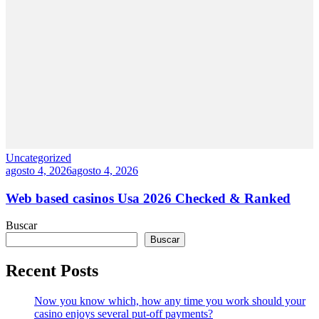
Uncategorized
agosto 4, 2026
agosto 4, 2026
Web based casinos Usa 2026 Checked & Ranked
Buscar
Buscar
Recent Posts
Now you know which, how any time you work should your
casino enjoys several put-off payments?