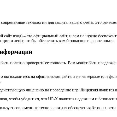
я современные технологии для защиты вашего счета. Это означае
сайт вход) – это официальный сайт, и вам не нужно беспокоитьс
ции и денег, чтобы обеспечить вам безопасное игровое опыта.
Информации
ыть полезно проверить ее точность. Вам может быть предложено
о вы находитесь на официальном сайте, а не на зеркале или фа
.
 действующую лицензию на проведение игр. Лицензия является 
ков, чтобы убедиться, что UP-X является надежным и безопасны
спользует современные технологии для обеспечения безопасност