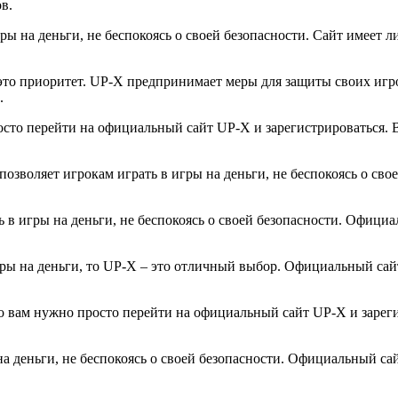
в.
гры на деньги, не беспокоясь о своей безопасности. Сайт имеет
– это приоритет. UP-X предпринимает меры для защиты своих и
.
сто перейти на официальный сайт UP-X и зарегистрироваться. В
позволяет игрокам играть в игры на деньги, не беспокоясь о сво
ь в игры на деньги, не беспокоясь о своей безопасности. Офиц
гры на деньги, то UP-X – это отличный выбор. Официальный са
о вам нужно просто перейти на официальный сайт UP-X и зареги
на деньги, не беспокоясь о своей безопасности. Официальный с