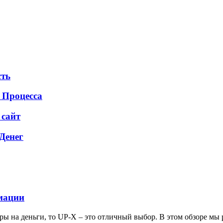
сть
 Процесса
 сайт
Денег
мации
ры на деньги, то UP-X – это отличный выбор. В этом обзоре мы