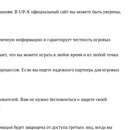
ованиям. В UP-X официальный сайт вы можете быть уверены,
 личную информацию и гарантирует честность игровых
ет, что вы можете играть в любое время и из любой точки
 процессов. Если вы ищете надежного партнера для игровых
ователей. Вам не нужно беспокоиться о защите своей
.
мация будет защищена от доступа третьих лиц, когда вы