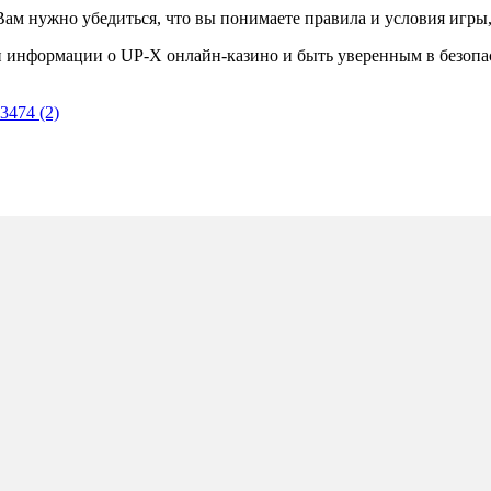
ам нужно убедиться, что вы понимаете правила и условия игры,
и информации о UP-X онлайн-казино и быть уверенным в безопа
3474 (2)