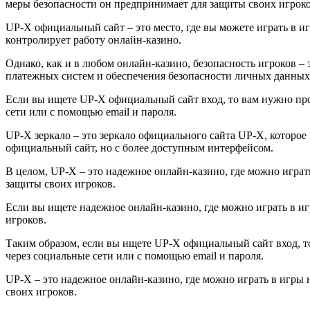
меры безопасности он предпринимает для защиты своих игроко
UP-X официальный сайт – это место, где вы можете играть в и
контролирует работу онлайн-казино.
Однако, как и в любом онлайн-казино, безопасность игроков 
платежных систем и обеспечения безопасности личных данных
Если вы ищете UP-X официальный сайт вход, то вам нужно про
сети или с помощью email и пароля.
UP-X зеркало – это зеркало официального сайта UP-X, которое 
официальный сайт, но с более доступным интерфейсом.
В целом, UP-X – это надежное онлайн-казино, где можно играт
защиты своих игроков.
Если вы ищете надежное онлайн-казино, где можно играть в и
игроков.
Таким образом, если вы ищете UP-X официальный сайт вход, т
через социальные сети или с помощью email и пароля.
UP-X – это надежное онлайн-казино, где можно играть в игры 
своих игроков.