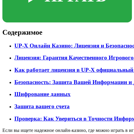
Содержимое
UP-X Онлайн Казино: Лицензия и Безопасно
Лицензия: Гарантия Качественного Игрового
Как работает лицензия в UP-X официальный
Безопасность: Защита Вашей Информации и 
Шифрование данных
Защита вашего счета
Проверка: Как Увериться в Точности Инфор
Если вы ищете надежное онлайн-казино, где можно играть в иг