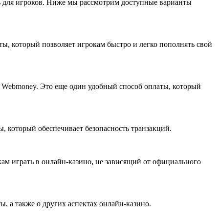
ь для игроков. Ниже мы рассмотрим доступные варианты
аты, который позволяет игрокам быстро и легко пополнять свой
er, Webmoney. Это еще один удобный способ оплаты, который
ы, который обеспечивает безопасность транзакций.
кам играть в онлайн-казино, не зависящий от официального
, а также о других аспектах онлайн-казино.