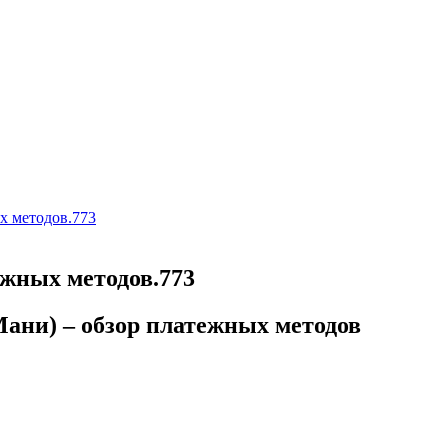
х методов.773
жных методов.773
ани) – обзор платежных методов