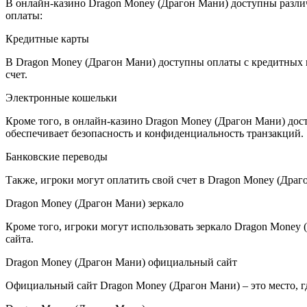
В онлайн-казино Dragon Money (Драгон Мани) доступны разли
оплаты:
Кредитные карты
В Dragon Money (Драгон Мани) доступны оплаты с кредитных ка
счет.
Электронные кошельки
Кроме того, в онлайн-казино Dragon Money (Драгон Мани) дост
обеспечивает безопасность и конфиденциальность транзакций.
Банковские переводы
Также, игроки могут оплатить свой счет в Dragon Money (Драг
Dragon Money (Драгон Мани) зеркало
Кроме того, игроки могут использовать зеркало Dragon Money 
сайта.
Dragon Money (Драгон Мани) официальный сайт
Официальный сайт Dragon Money (Драгон Мани) – это место, г