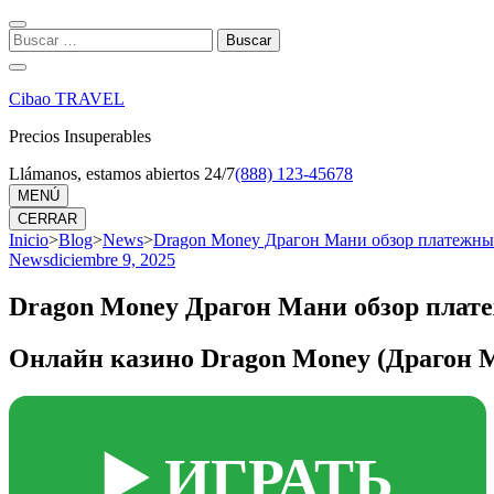
Saltar
al
Buscar:
contenido
(presiona
la
Cibao TRAVEL
tecla
Intro)
Precios Insuperables
Llámanos, estamos abiertos 24/7
(888) 123-45678
MENÚ
CERRAR
Inicio
>
Blog
>
News
>
Dragon Money Драгон Мани обзор платежны
News
diciembre 9, 2025
Dragon Money Драгон Мани обзор плате
Онлайн казино Dragon Money (Драгон М
▶️ ИГРАТЬ