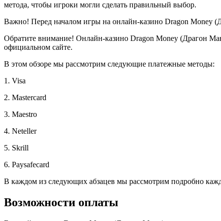
метода, чтобы игроки могли сделать правильный выбор.
Важно! Перед началом игры на онлайн-казино Dragon Money (Д
Обратите внимание! Онлайн-казино Dragon Money (Драгон Ман
официальном сайте.
В этом обзоре мы рассмотрим следующие платежные методы:
1. Visa
2. Mastercard
3. Maestro
4. Neteller
5. Skrill
6. Paysafecard
В каждом из следующих абзацев мы рассмотрим подробно кажд
Возможности оплаты