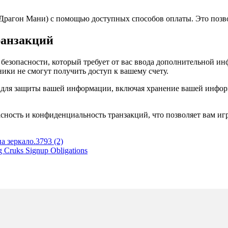
(Драгон Мани) с помощью доступных способов оплаты. Это позв
ранзакций
езопасности, который требует от вас ввода дополнительной инф
ники не смогут получить доступ к вашему счету.
ы для защиты вашей информации, включая хранение вашей инфо
ность и конфиденциальность транзакций, что позволяет вам игр
а зеркало.3793 (2)
g Cruks Signup Obligations