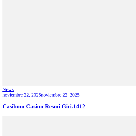
News
noviembre 22, 2025
noviembre 22, 2025
Casibom Casino Resmi Giri.1412