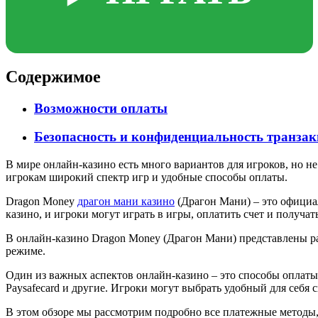
Содержимое
Возможности оплаты
Безопасность и конфиденциальность транза
В мире онлайн-казино есть много вариантов для игроков, но н
игрокам широкий спектр игр и удобные способы оплаты.
Dragon Money
драгон мани казино
(Драгон Мани) – это официал
казино, и игроки могут играть в игры, оплатить счет и получа
В онлайн-казино Dragon Money (Драгон Мани) представлены раз
режиме.
Один из важных аспектов онлайн-казино – это способы оплаты. D
Paysafecard и другие. Игроки могут выбрать удобный для себя с
В этом обзоре мы рассмотрим подробно все платежные методы