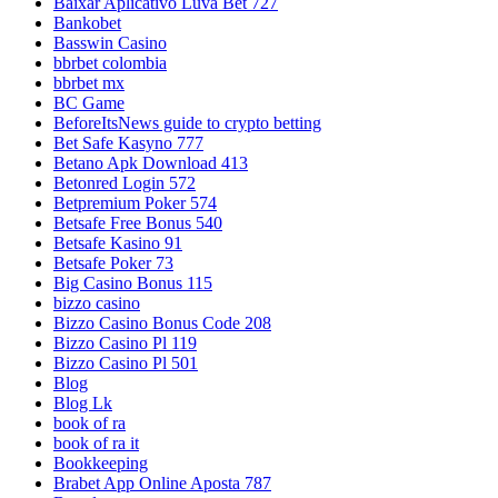
Baixar Aplicativo Luva Bet 727
Bankobet
Basswin Casino
bbrbet colombia
bbrbet mx
BC Game
BeforeItsNews guide to crypto betting
Bet Safe Kasyno 777
Betano Apk Download 413
Betonred Login 572
Betpremium Poker 574
Betsafe Free Bonus 540
Betsafe Kasino 91
Betsafe Poker 73
Big Casino Bonus 115
bizzo casino
Bizzo Casino Bonus Code 208
Bizzo Casino Pl 119
Bizzo Casino Pl 501
Blog
Blog Lk
book of ra
book of ra it
Bookkeeping
Brabet App Online Aposta 787