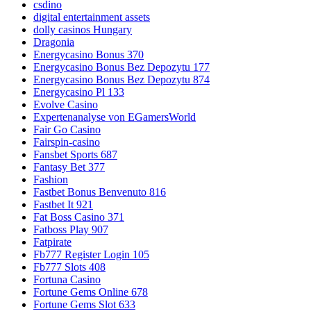
csdino
digital entertainment assets
dolly casinos Hungary
Dragonia
Energycasino Bonus 370
Energycasino Bonus Bez Depozytu 177
Energycasino Bonus Bez Depozytu 874
Energycasino Pl 133
Evolve Casino
Expertenanalyse von EGamersWorld
Fair Go Casino
Fairspin-casino
Fansbet Sports 687
Fantasy Bet 377
Fashion
Fastbet Bonus Benvenuto 816
Fastbet It 921
Fat Boss Casino 371
Fatboss Play 907
Fatpirate
Fb777 Register Login 105
Fb777 Slots 408
Fortuna Casino
Fortune Gems Online 678
Fortune Gems Slot 633