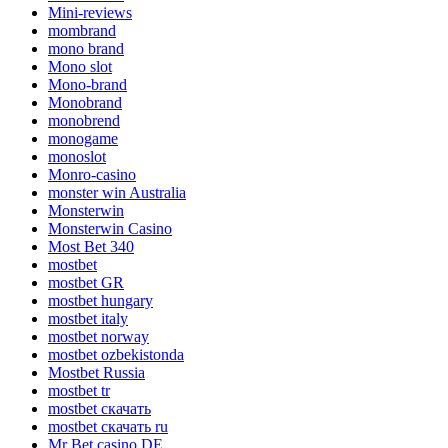
Mini-reviews
mombrand
mono brand
Mono slot
Mono-brand
Monobrand
monobrend
monogame
monoslot
Monro-casino
monster win Australia
Monsterwin
Monsterwin Casino
Most Bet 340
mostbet
mostbet GR
mostbet hungary
mostbet italy
mostbet norway
mostbet ozbekistonda
Mostbet Russia
mostbet tr
mostbet скачать
mostbet скачать ru
Mr Bet casino DE