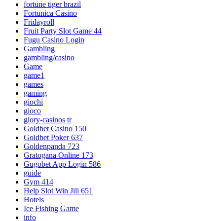
fortune tiger brazil
Fortunica Casino
Fridayroll
Fruit Party Slot Game 44
Fugu Casino Login
Gambling
gambling/casino
Game
game1
games
gaming
giochi
gioco
glory-casinos tr
Goldbet Casino 150
Goldbet Poker 637
Goldenpanda 723
Gratogana Online 173
Gugobet App Login 586
guide
Gym 414
Help Slot Win Jili 651
Hotels
Ice Fishing Game
info