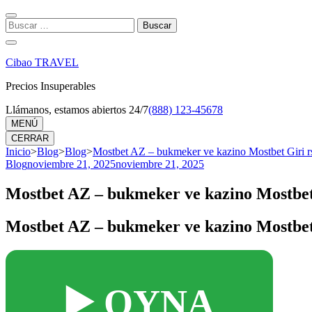
Saltar
al
Buscar:
contenido
(presiona
la
Cibao TRAVEL
tecla
Intro)
Precios Insuperables
Llámanos, estamos abiertos 24/7
(888) 123-45678
MENÚ
CERRAR
Inicio
>
Blog
>
Blog
>
Mostbet AZ – bukmeker ve kazino Mostbet Giri rs
Blog
noviembre 21, 2025
noviembre 21, 2025
Mostbet AZ – bukmeker ve kazino Mostbet 
Mostbet AZ – bukmeker ve kazino Mostbet 
▶️ OYNA