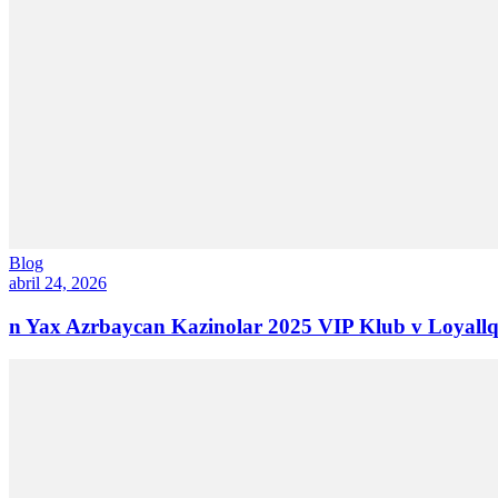
Blog
abril 24, 2026
n Yax Azrbaycan Kazinolar 2025 VIP Klub v Loyall