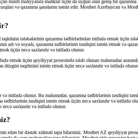
ün mənfi maliyyələrə maliklər üçün da uyğun olan geniş bir qazanma ş
yarışları və qazanma şanslarını təmin edir. Mostbet Azerbaycan və Mostb
ir?
əşkilatın tələbələrinin qazanma tədbirlərindən istifadə etmək üçün təl
zanın adı və soyadı, qazanma tədbirlərinin təsdiqini təmin etmək və qa
tmək üçün necə saxlanılır və istifadə olunur.
ifadə etmək üçün qeydiyyat prosesində tələb olunan məlumatlar arasınd
n düzgün təqdimini təmin etmək üçün necə saxlanılır və istifadə olunur
r və istifadə olunur. Bu məlumatlar, qazanma tədbirlərinin təsdiqini 
a tədbirlərinin təsdiqini təmin etmək üçün necə saxlanılır və istifadə o
ecə saxlanılır və istifadə olunur.
niz?
min edən bir dəstək xidməti tapa bilərsiniz. Mostbet AZ qeydiyyat pros
tlarında da aynı məlumatları tapa bilərsiniz. Mostbet giriş prosesini bəzi