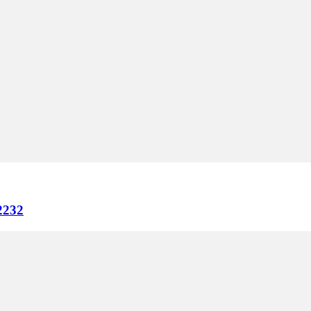
.2232