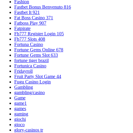
Fashion
Fastbet Bonus Benvenuto 816
Fastbet It 921
Fat Boss Casino 371
Fatboss Play 907
Fatpirate
Fb777 Register Login 105
Fb777 Slots 408
Fortuna Casino
Fortune Gems Online 678
Fortune Gems Slot 633
fortune tiger brazil
Fortunica Casino
Fridayroll
Fruit Party Slot Game 44
Fugu Casino Login
Gambling
gambling/casino
Game
game1
games
gaming
giochi
gioco
glory-casinos tr