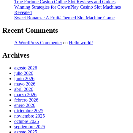
True Fortune Casino Online Slot Reviews and Guides
Winning Strategies for CrownPlay Casino Slot Machines
Revealed
Sweet Bonanza: A Fruit-Themed Slot Machine Game
Recent Comments
A WordPress Commenter
en
Hello world!
Archives
agosto 2026
julio 2026
junio 2026
mayo 2026
abril 2026
marzo 2026
febrero 2026
enero 2026
diciembre 2025
noviembre 2025
octubre 2025
septiembre 2025
agosto 2025