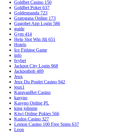
Goldbet Casino 150
Goldbet Poker 637
Goldenpanda 723
Gratogana Online 173
Gugobet App Login 586
guide
Gym 414
Help Slot Win Jili 651
Hotels
Ice Fishing Game
info
Ivybet
Jackpot City Login 968
Jackpotbob 489
Jeux
Jeux Du Poulet Casino 942
jeux1
KaravanBet Casino
kasyno
Kasyno Online PL
king johnnie
Kiwi Online Pokies 566
Kudos Casino 327
Lemon Casino 100 Free Spins 637
Leon