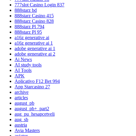
777slot Casino Login 837
888starz bd
888starz Casino 415
888starz Casino 828
888starz Pl 794
888starz Pl 95
a16z generative ai
a16z generative ai 1
adobe generative ai 1
adobe generative ai 2
Ai News
AI study tools
AI Tools
APK
Aplicativo F12 Bet 994
App Starcasino 27
archive
articles
august_pb
august_pb+_part2
aug_pu_hesapcetveli
aug_sb
austria
Avia Masters
aviator