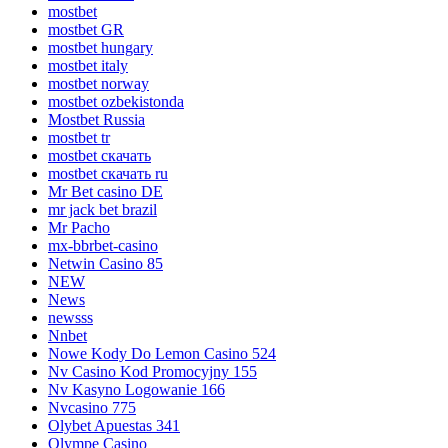
mostbet
mostbet GR
mostbet hungary
mostbet italy
mostbet norway
mostbet ozbekistonda
Mostbet Russia
mostbet tr
mostbet скачать
mostbet скачать ru
Mr Bet casino DE
mr jack bet brazil
Mr Pacho
mx-bbrbet-casino
Netwin Casino 85
NEW
News
newsss
Nnbet
Nowe Kody Do Lemon Casino 524
Nv Casino Kod Promocyjny 155
Nv Kasyno Logowanie 166
Nvcasino 775
Olybet Apuestas 341
Olympe Casino