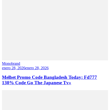
Monobrand
enero 28, 2026
enero 28, 2026
Melbet Promo Code Bangladesh Today: Fd777
130% Code Go The Japanese Tv»