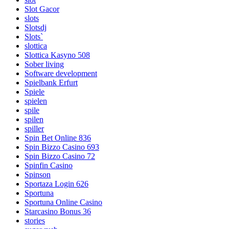
Slot Gacor
slots
Slotsdj
Slots`
slottica
Slottica Kasyno 508
Sober living
Software development
Spielbank Erfurt
Spiele
spielen
spile
spilen
spiller
Spin Bet Online 836
Spin Bizzo Casino 693
Spin Bizzo Casino 72
Spinfin Casino
Spinson
Sportaza Login 626
Sportuna
Sportuna Online Casino
Starcasino Bonus 36
stories