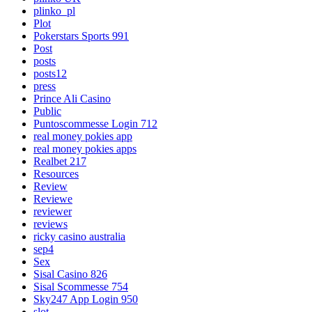
plinko_pl
Plot
Pokerstars Sports 991
Post
posts
posts12
press
Prince Ali Casino
Public
Puntoscommesse Login 712
real money pokies app
real money pokies apps
Realbet 217
Resources
Review
Reviewe
reviewer
reviews
ricky casino australia
sep4
Sex
Sisal Casino 826
Sisal Scommesse 754
Sky247 App Login 950
slot