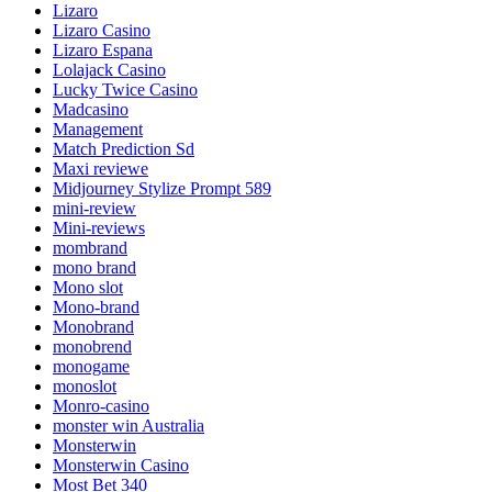
Lizaro
Lizaro Casino
Lizaro Espana
Lolajack Casino
Lucky Twice Casino
Madcasino
Management
Match Prediction Sd
Maxi reviewe
Midjourney Stylize Prompt 589
mini-review
Mini-reviews
mombrand
mono brand
Mono slot
Mono-brand
Monobrand
monobrend
monogame
monoslot
Monro-casino
monster win Australia
Monsterwin
Monsterwin Casino
Most Bet 340