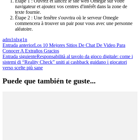
Étape 1 : Ouvrez et lancez le site web Omegle sur votre
navigateur et ajoutez vos centres d'intérêt dans la zone de
texte fournie.
Étape 2 : Une fenêtre s'ouvrira où le serveur Omegle
commencera à trouver un pair pour vous avec une personne
aléatoire.
adm1nlxg1n
Navegación
Entrada anterior
Los 10 Mejores Sitios De Chat De Video Para
Conocer A Extraños Gracios
de
Entrada siguiente
Responsabilità al tavolo da gioco digitale: come i
las
sistemi di “Reality Check” uniti ai cashback guidano i giocatori
verso scelte più sane
entradas
Puede que también te guste...