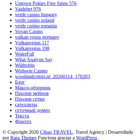
Uptown Pokies Free Spins 576
Vaidebet 976
verde casino hungary
verde casino poland
verde casino romania
Vovan Casino
vulkan vegas germany
Vulkanvegas 117
Vulkanvegas 198
WaterFall
What Analysts Say
Wildrobin
Wishwin Casino
woodandcolors.nl_20260114_170203
Блог
Макси-обзорник
Пролив мейнов
Пролив сетки
сателлиты
сеточный домен
Текста
Финтех
© Copyright 2026
Cibao TRAVEL
.
Travel Agency | Desarrollado
por
Rara Themes
Funciona gracias a
WordPress
.