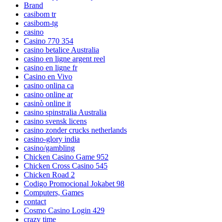
Brand
casibom tr
casibom-tg
casino
Casino 770 354
casino betalice Australia
casino en ligne argent reel
casino en ligne fr
Casino en Vivo
casino onlina ca
casino online ar
casinò online it
casino spinstralia Australia
casino svensk licens
casino zonder crucks netherlands
casino-glory india
casino/gambling
Chicken Casino Game 952
Chicken Cross Casino 545
Chicken Road 2
Codigo Promocional Jokabet 98
Computers, Games
contact
Cosmo Casino Login 429
crazy time