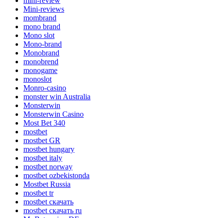
mini-review
Mini-reviews
mombrand
mono brand
Mono slot
Mono-brand
Monobrand
monobrend
monogame
monoslot
Monro-casino
monster win Australia
Monsterwin
Monsterwin Casino
Most Bet 340
mostbet
mostbet GR
mostbet hungary
mostbet italy
mostbet norway
mostbet ozbekistonda
Mostbet Russia
mostbet tr
mostbet скачать
mostbet скачать ru