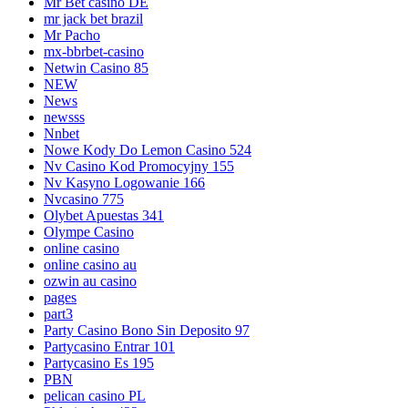
Mr Bet casino DE
mr jack bet brazil
Mr Pacho
mx-bbrbet-casino
Netwin Casino 85
NEW
News
newsss
Nnbet
Nowe Kody Do Lemon Casino 524
Nv Casino Kod Promocyjny 155
Nv Kasyno Logowanie 166
Nvcasino 775
Olybet Apuestas 341
Olympe Casino
online casino
online casino au
ozwin au casino
pages
part3
Party Casino Bono Sin Deposito 97
Partycasino Entrar 101
Partycasino Es 195
PBN
pelican casino PL