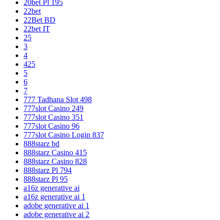
20bet Pl 195
22bet
22Bet BD
22bet IT
25
3
4
425
5
6
7
777 Tadhana Slot 498
777slot Casino 249
777slot Casino 351
777slot Casino 96
777slot Casino Login 837
888starz bd
888starz Casino 415
888starz Casino 828
888starz Pl 794
888starz Pl 95
a16z generative ai
a16z generative ai 1
adobe generative ai 1
adobe generative ai 2