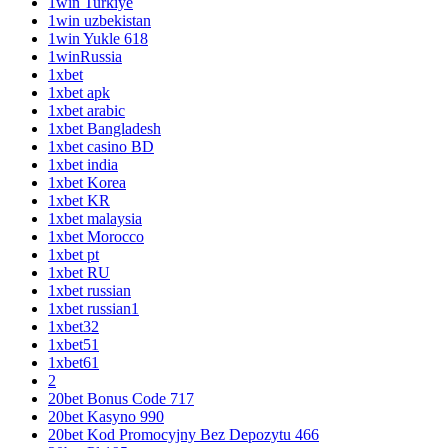
1win Turkiye
1win uzbekistan
1win Yukle 618
1winRussia
1xbet
1xbet apk
1xbet arabic
1xbet Bangladesh
1xbet casino BD
1xbet india
1xbet Korea
1xbet KR
1xbet malaysia
1xbet Morocco
1xbet pt
1xbet RU
1xbet russian
1xbet russian1
1xbet32
1xbet51
1xbet61
2
20bet Bonus Code 717
20bet Kasyno 990
20bet Kod Promocyjny Bez Depozytu 466