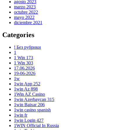
agosto 2023
marzo 2023
octubre 2022
mayo 2022
diciembre 2021
Categories
! Без рубрики
1
1 Win 173
1 Win 303
17.06.2026
19-06-2026
1w
1win App 252
1win Az 898
1Win AZ Casino
1win Azerbaycan 315
1win Baixar 206
1win casino spanish
1win fr
1win Login 427
1WIN Official In Russia