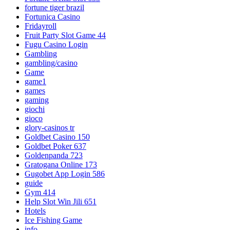
fortune tiger brazil
Fortunica Casino
Fridayroll
Fruit Party Slot Game 44
Fugu Casino Login
Gambling
gambling/casino
Game
game1
games
gaming
giochi
gioco
glory-casinos tr
Goldbet Casino 150
Goldbet Poker 637
Goldenpanda 723
Gratogana Online 173
Gugobet App Login 586
guide
Gym 414
Help Slot Win Jili 651
Hotels
Ice Fishing Game
info