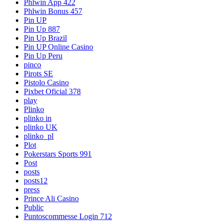
Phlwin App 422
Phlwin Bonus 457
Pin UP
Pin Up 887
Pin Up Brazil
Pin UP Online Casino
Pin Up Peru
pinco
Pirots SE
Pistolo Casino
Pixbet Oficial 378
play
Plinko
plinko in
plinko UK
plinko_pl
Plot
Pokerstars Sports 991
Post
posts
posts12
press
Prince Ali Casino
Public
Puntoscommesse Login 712