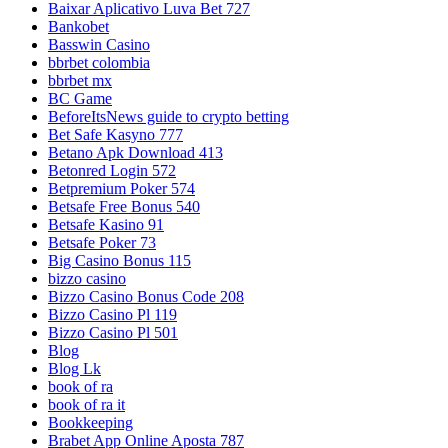
Baixar Aplicativo Luva Bet 727
Bankobet
Basswin Casino
bbrbet colombia
bbrbet mx
BC Game
BeforeItsNews guide to crypto betting
Bet Safe Kasyno 777
Betano Apk Download 413
Betonred Login 572
Betpremium Poker 574
Betsafe Free Bonus 540
Betsafe Kasino 91
Betsafe Poker 73
Big Casino Bonus 115
bizzo casino
Bizzo Casino Bonus Code 208
Bizzo Casino Pl 119
Bizzo Casino Pl 501
Blog
Blog Lk
book of ra
book of ra it
Bookkeeping
Brabet App Online Aposta 787