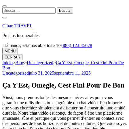
Saltar
al
Buscar:
contenido
(presiona
la
Cibao TRAVEL
tecla
Intro)
Precios Insuperables
Llámanos, estamos abiertos 24/7
(888) 123-45678
MENÚ
CERRAR
Inicio
>
Blog
>
Uncategorized
>
Ça Y Est, Omegle, Cest Fini Pour De
Bon
Uncategorized
julio 31, 2025
septiembre 11, 2025
Ça Y Est, Omegle, Cest Fini Pour De Bon
Ainsi, nous prenons toutes les mesures nécessaires pour vous
garantir une utilisation sûre et agréable du chat vidéo. Peu importe
que vous cherchiez simplement à discuter ou à construire une amitié
durable. Notre chat vidéo est conçu de façon à être une plateforme
amusante, sûre et pratique qui vous permet d’entrer en contact avec
des personnes de tous horizons et de toutes cultures. Que vous soyez
à la recherche d’un simple chat ou d’une relation durable,