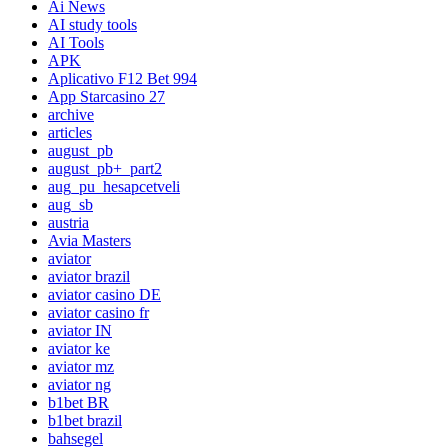
Ai News
AI study tools
AI Tools
APK
Aplicativo F12 Bet 994
App Starcasino 27
archive
articles
august_pb
august_pb+_part2
aug_pu_hesapcetveli
aug_sb
austria
Avia Masters
aviator
aviator brazil
aviator casino DE
aviator casino fr
aviator IN
aviator ke
aviator mz
aviator ng
b1bet BR
b1bet brazil
bahsegel