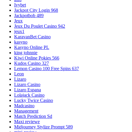
Ivybet
Jackpot City Login 968
Jackpotbob 489
Jeux
Jeux Du Poulet Casino 942
jeux1
KaravanBet Casino
kasyno
Kasyno Online PL
king johnnie
Kiwi Online Pokies 566
Kudos Casino 327
Lemon Casino 100 Free Spins 637
Leon
Lizaro
Lizaro Casino
Lizaro Espana
Lolajack Casino
Lucky Twice Casino
Madcasino
Management
Match Prediction Sd
Maxi reviewe
Midjourney Stylize Prompt 589