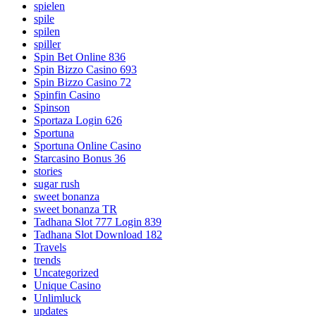
spielen
spile
spilen
spiller
Spin Bet Online 836
Spin Bizzo Casino 693
Spin Bizzo Casino 72
Spinfin Casino
Spinson
Sportaza Login 626
Sportuna
Sportuna Online Casino
Starcasino Bonus 36
stories
sugar rush
sweet bonanza
sweet bonanza TR
Tadhana Slot 777 Login 839
Tadhana Slot Download 182
Travels
trends
Uncategorized
Unique Casino
Unlimluck
updates