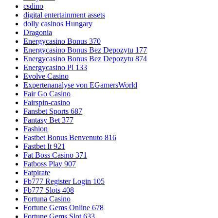
csdino
digital entertainment assets
dolly casinos Hungary
Dragonia
Energycasino Bonus 370
Energycasino Bonus Bez Depozytu 177
Energycasino Bonus Bez Depozytu 874
Energycasino Pl 133
Evolve Casino
Expertenanalyse von EGamersWorld
Fair Go Casino
Fairspin-casino
Fansbet Sports 687
Fantasy Bet 377
Fashion
Fastbet Bonus Benvenuto 816
Fastbet It 921
Fat Boss Casino 371
Fatboss Play 907
Fatpirate
Fb777 Register Login 105
Fb777 Slots 408
Fortuna Casino
Fortune Gems Online 678
Fortune Gems Slot 633