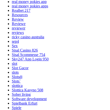
real money pokies app
real money pokies apps
Realbet 217
Resources
Review
Reviewe
reviewer
reviews
ricky casino australia
sep4
Sex
Sisal Casino 826
Sisal Scommesse 754
Sky247 App Login 950
slot
Slot Gacor
slots
Slotsdj
Slots`
slottica
Slottica Kasyno 508
Sober living
Software development
Spielbank Erfurt
Spiele