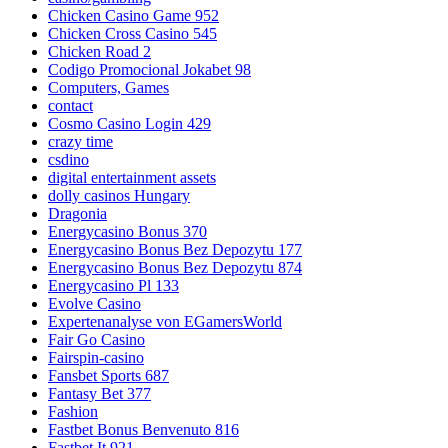
Chicken Casino Game 952
Chicken Cross Casino 545
Chicken Road 2
Codigo Promocional Jokabet 98
Computers, Games
contact
Cosmo Casino Login 429
crazy time
csdino
digital entertainment assets
dolly casinos Hungary
Dragonia
Energycasino Bonus 370
Energycasino Bonus Bez Depozytu 177
Energycasino Bonus Bez Depozytu 874
Energycasino Pl 133
Evolve Casino
Expertenanalyse von EGamersWorld
Fair Go Casino
Fairspin-casino
Fansbet Sports 687
Fantasy Bet 377
Fashion
Fastbet Bonus Benvenuto 816
Fastbet It 921