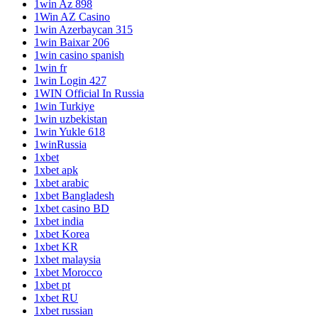
1win Az 898
1Win AZ Casino
1win Azerbaycan 315
1win Baixar 206
1win casino spanish
1win fr
1win Login 427
1WIN Official In Russia
1win Turkiye
1win uzbekistan
1win Yukle 618
1winRussia
1xbet
1xbet apk
1xbet arabic
1xbet Bangladesh
1xbet casino BD
1xbet india
1xbet Korea
1xbet KR
1xbet malaysia
1xbet Morocco
1xbet pt
1xbet RU
1xbet russian