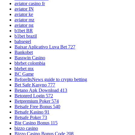
aviator casino fr
aviator IN
aviator ke
aviator mz
aviator ng
b1bet BR
b1bet brazil
bahsegel
Baixar Aplicativo Luva Bet 727
Bankobet
Basswin Casino
bbrbet colombia
bbrbet mx
BC Game
BeforeItsNews guide to crypto betting
Bet Safe Kasyno 777
Betano Apk Download 413
Betonred Login 572
Betpremium Poker 574
Betsafe Free Bonus 540
Betsafe Kasino 91
Betsafe Poker 73
Big Casino Bonus 115
bizzo casino
Bizzo Casino Bonus Code 208