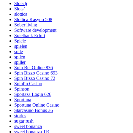
Slotsdj
Slots`
slottica
Slottica Kasyno 508
Sober living
Software development
Spielbank Erfurt
Spiele
spielen
spile
spilen
spiller
Spin Bet Online 836
Spin Bizzo Casino 693
Spin Bizzo Casino 72
Spinfin Casino
Spinson
Sportaza Login 626
Sportuna
Sportuna Online Casino
Starcasino Bonus 36
stories
sugar rush
sweet bonanza
sweet bonanza TR