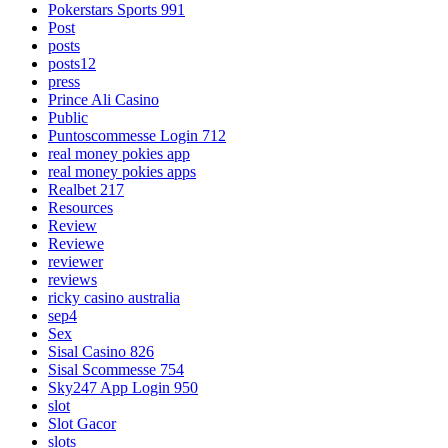
Pokerstars Sports 991
Post
posts
posts12
press
Prince Ali Casino
Public
Puntoscommesse Login 712
real money pokies app
real money pokies apps
Realbet 217
Resources
Review
Reviewe
reviewer
reviews
ricky casino australia
sep4
Sex
Sisal Casino 826
Sisal Scommesse 754
Sky247 App Login 950
slot
Slot Gacor
slots