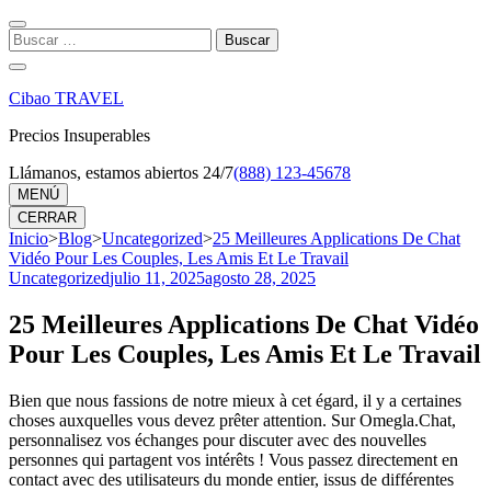
Saltar
al
Buscar:
contenido
(presiona
la
Cibao TRAVEL
tecla
Intro)
Precios Insuperables
Llámanos, estamos abiertos 24/7
(888) 123-45678
MENÚ
CERRAR
Inicio
>
Blog
>
Uncategorized
>
25 Meilleures Applications De Chat
Vidéo Pour Les Couples, Les Amis Et Le Travail
Uncategorized
julio 11, 2025
agosto 28, 2025
25 Meilleures Applications De Chat Vidéo
Pour Les Couples, Les Amis Et Le Travail
Bien que nous fassions de notre mieux à cet égard, il y a certaines
choses auxquelles vous devez prêter attention. Sur Omegla.Chat,
personnalisez vos échanges pour discuter avec des nouvelles
personnes qui partagent vos intérêts ! Vous passez directement en
contact avec des utilisateurs du monde entier, issus de différentes