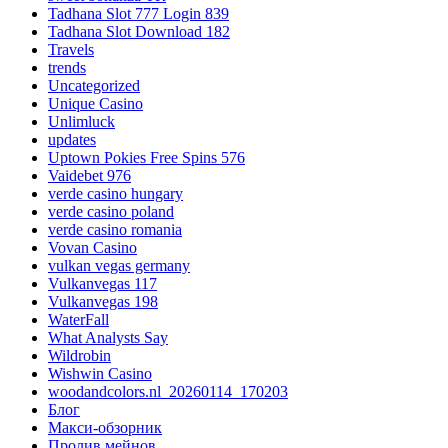
Tadhana Slot 777 Login 839
Tadhana Slot Download 182
Travels
trends
Uncategorized
Unique Casino
Unlimluck
updates
Uptown Pokies Free Spins 576
Vaidebet 976
verde casino hungary
verde casino poland
verde casino romania
Vovan Casino
vulkan vegas germany
Vulkanvegas 117
Vulkanvegas 198
WaterFall
What Analysts Say
Wildrobin
Wishwin Casino
woodandcolors.nl_20260114_170203
Блог
Макси-обзорник
Пролив мейнов