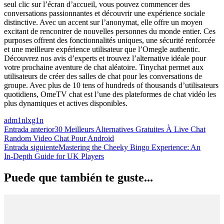
seul clic sur l’écran d’accueil, vous pouvez commencer des
conversations passionnantes et découvrir une expérience sociale
distinctive. Avec un accent sur l’anonymat, elle offre un moyen
excitant de rencontrer de nouvelles personnes du monde entier. Ces
purposes offrent des fonctionnalités uniques, une sécurité renforcée
et une meilleure expérience utilisateur que l’Omegle authentic.
Découvrez nos avis d’experts et trouvez l’alternative idéale pour
votre prochaine aventure de chat aléatoire. Tinychat permet aux
utilisateurs de créer des salles de chat pour les conversations de
groupe. Avec plus de 10 tens of hundreds of thousands d’utilisateurs
quotidiens, OmeTV chat est l’une des plateformes de chat vidéo les
plus dynamiques et actives disponibles.
adm1nlxg1n
Navegación
Entrada anterior
30 Meilleurs Alternatives Gratuites À Live Chat
Random Video Chat Pour Android
de
Entrada siguiente
Mastering the Cheeky Bingo Experience: An
las
In‑Depth Guide for UK Players
entradas
Puede que también te guste...