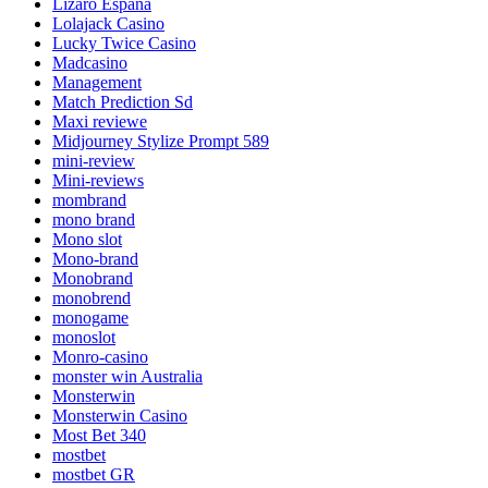
Lizaro Espana
Lolajack Casino
Lucky Twice Casino
Madcasino
Management
Match Prediction Sd
Maxi reviewe
Midjourney Stylize Prompt 589
mini-review
Mini-reviews
mombrand
mono brand
Mono slot
Mono-brand
Monobrand
monobrend
monogame
monoslot
Monro-casino
monster win Australia
Monsterwin
Monsterwin Casino
Most Bet 340
mostbet
mostbet GR