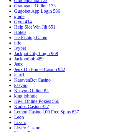
Goldenpanda 723
Gratogana Online 173
Gugobet App Login 586
guide
Gym 414
Help Slot Win Jili 651
Hotels
Ice Fishing Game
info
Ivybet
Jackpot City Login 968
Jackpotbob 489
Jeux
Jeux Du Poulet Casino 942
jeux1
KaravanBet Casino
kasyno
Kasyno Online PL
king johnnie
Kiwi Online Pokies 566
Kudos Casino 327
Lemon Casino 100 Free Spins 637
Leon
Lizaro
Lizaro Casino