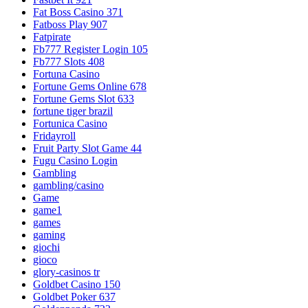
Fat Boss Casino 371
Fatboss Play 907
Fatpirate
Fb777 Register Login 105
Fb777 Slots 408
Fortuna Casino
Fortune Gems Online 678
Fortune Gems Slot 633
fortune tiger brazil
Fortunica Casino
Fridayroll
Fruit Party Slot Game 44
Fugu Casino Login
Gambling
gambling/casino
Game
game1
games
gaming
giochi
gioco
glory-casinos tr
Goldbet Casino 150
Goldbet Poker 637