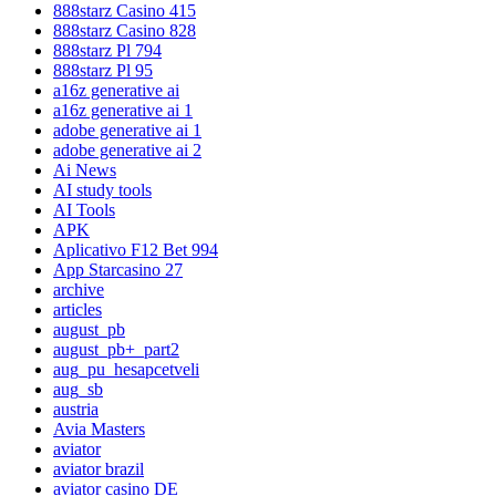
888starz Casino 415
888starz Casino 828
888starz Pl 794
888starz Pl 95
a16z generative ai
a16z generative ai 1
adobe generative ai 1
adobe generative ai 2
Ai News
AI study tools
AI Tools
APK
Aplicativo F12 Bet 994
App Starcasino 27
archive
articles
august_pb
august_pb+_part2
aug_pu_hesapcetveli
aug_sb
austria
Avia Masters
aviator
aviator brazil
aviator casino DE