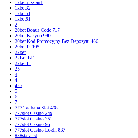
1xbet russian1
1xbet32
1xbet51
1xbet61
2
20bet Bonus Code 717
20bet Kasyno 990
20bet Kod Promocyjny Bez Depozytu 466
20bet Pl 195
22bet
22Bet BD
22bet IT
25
3
4
425
5
6
7
777 Tadhana Slot 498
777slot Casino 249
777slot Casino 351
777slot Casino 96
777slot Casino Login 837
888starz bd