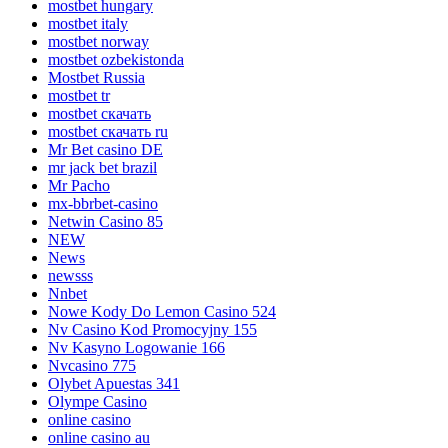
mostbet hungary
mostbet italy
mostbet norway
mostbet ozbekistonda
Mostbet Russia
mostbet tr
mostbet скачать
mostbet скачать ru
Mr Bet casino DE
mr jack bet brazil
Mr Pacho
mx-bbrbet-casino
Netwin Casino 85
NEW
News
newsss
Nnbet
Nowe Kody Do Lemon Casino 524
Nv Casino Kod Promocyjny 155
Nv Kasyno Logowanie 166
Nvcasino 775
Olybet Apuestas 341
Olympe Casino
online casino
online casino au