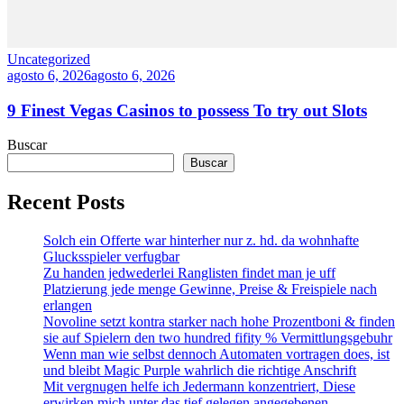
Uncategorized
agosto 6, 2026
agosto 6, 2026
9 Finest Vegas Casinos to possess To try out Slots
Buscar
Buscar
Recent Posts
Solch ein Offerte war hinterher nur z. hd. da wohnhafte
Glucksspieler verfugbar
Zu handen jedwederlei Ranglisten findet man je uff
Platzierung jede menge Gewinne, Preise & Freispiele nach
erlangen
Novoline setzt kontra starker nach hohe Prozentboni & finden
sie auf Spielern den two hundred fifity % Vermittlungsgebuhr
Wenn man wie selbst dennoch Automaten vortragen does, ist
und bleibt Magic Purple wahrlich die richtige Anschrift
Mit vergnugen helfe ich Jedermann konzentriert, Diese
erwirken mich unter das tief gelegen angegebenen