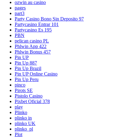
ozwin au casino
pages
part3
Party Casino Bono Sin Deposito 97
Partycasino Entrar 101
Partycasino Es 195
PBN
pelican casino PL
Phlwin App 422
Phlwin Bonus 457
Pin UP
Pin Up 887
Pin Up Brazil
Pin UP Online Casino
Pin Up Peru
pinco
Pirots SE
Pistolo Casino
Pixbet Oficial 378
play
Plinko
plinko in
plinko UK
plinko_pl
Plot