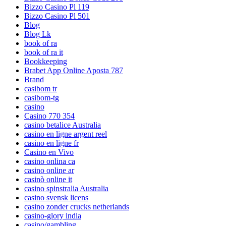
Bizzo Casino Pl 119
Bizzo Casino Pl 501
Blog
Blog Lk
book of ra
book of ra it
Bookkeeping
Brabet App Online Aposta 787
Brand
casibom tr
casibom-tg
casino
Casino 770 354
casino betalice Australia
casino en ligne argent reel
casino en ligne fr
Casino en Vivo
casino onlina ca
casino online ar
casinò online it
casino spinstralia Australia
casino svensk licens
casino zonder crucks netherlands
casino-glory india
casino/gambling