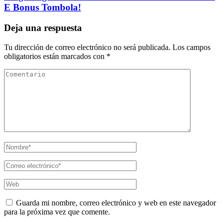
E Bonus Tombola!
Deja una respuesta
Tu dirección de correo electrónico no será publicada.
Los campos
obligatorios están marcados con
*
Comentario
Nombre
*
Correo
electrónico
*
Web
Guarda mi nombre, correo electrónico y web en este navegador
para la próxima vez que comente.