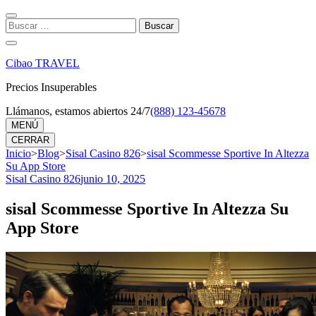
Saltar
al
Buscar:
contenido
(presiona
la
Cibao TRAVEL
tecla
Intro)
Precios Insuperables
Llámanos, estamos abiertos 24/7
(888) 123-45678
MENÚ
CERRAR
Inicio
>
Blog
>
Sisal Casino 826
>
‎sisal Scommesse Sportive In Altezza
Su App Store
Sisal Casino 826
junio 10, 2025
‎sisal Scommesse Sportive In Altezza Su
App Store