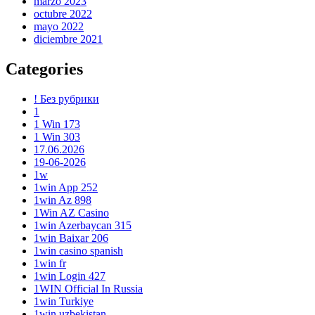
marzo 2023
octubre 2022
mayo 2022
diciembre 2021
Categories
! Без рубрики
1
1 Win 173
1 Win 303
17.06.2026
19-06-2026
1w
1win App 252
1win Az 898
1Win AZ Casino
1win Azerbaycan 315
1win Baixar 206
1win casino spanish
1win fr
1win Login 427
1WIN Official In Russia
1win Turkiye
1win uzbekistan