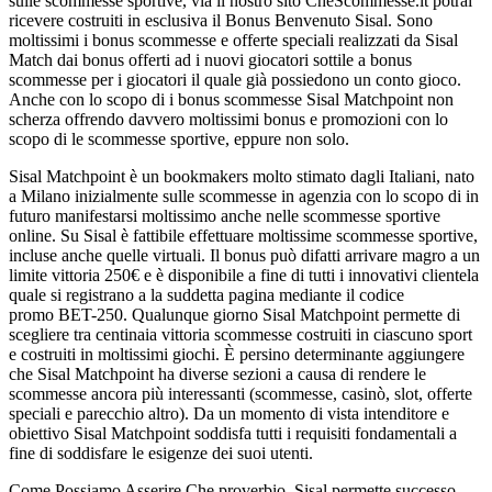
sulle scommesse sportive, via il nostro sito CheScommesse.it potrai
ricevere costruiti in esclusiva il Bonus Benvenuto Sisal. Sono
moltissimi i bonus scommesse e offerte speciali realizzati da Sisal
Match dai bonus offerti ad i nuovi giocatori sottile a bonus
scommesse per i giocatori il quale già possiedono un conto gioco.
Anche con lo scopo di i bonus scommesse Sisal Matchpoint non
scherza offrendo davvero moltissimi bonus e promozioni con lo
scopo di le scommesse sportive, eppure non solo.
Sisal Matchpoint è un bookmakers molto stimato dagli Italiani, nato
a Milano inizialmente sulle scommesse in agenzia con lo scopo di in
futuro manifestarsi moltissimo anche nelle scommesse sportive
online. Su Sisal è fattibile effettuare moltissime scommesse sportive,
incluse anche quelle virtuali. Il bonus può difatti arrivare magro a un
limite vittoria 250€ e è disponibile a fine di tutti i innovativi clientela
quale si registrano a la suddetta pagina mediante il codice
promo BET-250. Qualunque giorno Sisal Matchpoint permette di
scegliere tra centinaia vittoria scommesse costruiti in ciascuno sport
e costruiti in moltissimi giochi. È persino determinante aggiungere
che Sisal Matchpoint ha diverse sezioni a causa di rendere le
scommesse ancora più interessanti (scommesse, casinò, slot, offerte
speciali e parecchio altro). Da un momento di vista intenditore e
obiettivo Sisal Matchpoint soddisfa tutti i requisiti fondamentali a
fine di soddisfare le esigenze dei suoi utenti.
Come Possiamo Asserire Che proverbio, Sisal permette successo