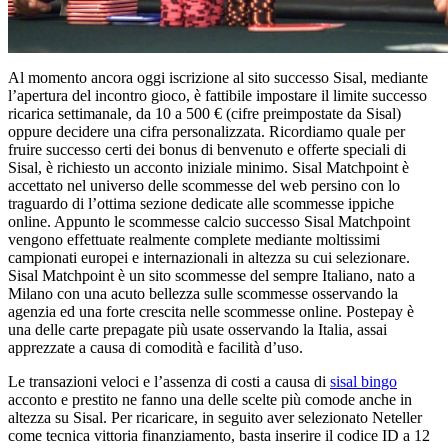
Al momento ancora oggi iscrizione al sito successo Sisal, mediante
l’apertura del incontro gioco, è fattibile impostare il limite successo
ricarica settimanale, da 10 a 500 € (cifre preimpostate da Sisal)
oppure decidere una cifra personalizzata. Ricordiamo quale per
fruire successo certi dei bonus di benvenuto e offerte speciali di
Sisal, è richiesto un acconto iniziale minimo. Sisal Matchpoint è
accettato nel universo delle scommesse del web persino con lo
traguardo di l’ottima sezione dedicate alle scommesse ippiche
online. Appunto le scommesse calcio successo Sisal Matchpoint
vengono effettuate realmente complete mediante moltissimi
campionati europei e internazionali in altezza su cui selezionare.
Sisal Matchpoint è un sito scommesse del sempre Italiano, nato a
Milano con una acuto bellezza sulle scommesse osservando la
agenzia ed una forte crescita nelle scommesse online. Postepay è
una delle carte prepagate più usate osservando la Italia, assai
apprezzate a causa di comodità e facilità d’uso.
Le transazioni veloci e l’assenza di costi a causa di
sisal bingo
acconto e prestito ne fanno una delle scelte più comode anche in
altezza su Sisal. Per ricaricare, in seguito aver selezionato Neteller
come tecnica vittoria finanziamento, basta inserire il codice ID a 12