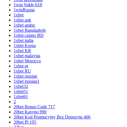
1win Yukle 618
1winRussia
1xbet
1xbet apk
1xbet arabic
1xbet Bangladesh
1xbet casino BD
1xbet india
1xbet Korea
1xbet KR
1xbet malaysia
1xbet Morocco
1xbet pt
1xbet RU
1xbet russian
1xbet russian1
1xbet32
1xbet51
1xbet61
2
20bet Bonus Code 717
20bet Kasyno 990
20bet Kod Promocyjny Bez Depozytu 466
20bet Pl 195