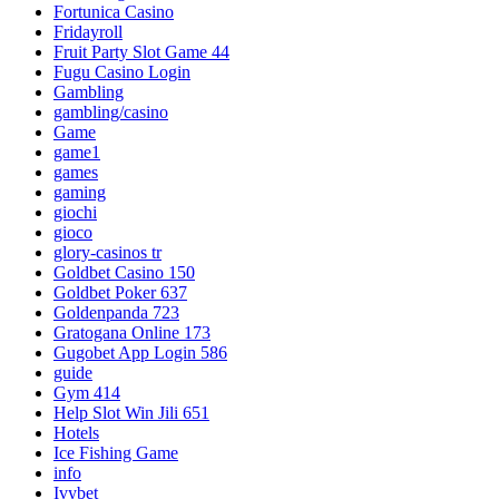
Fortunica Casino
Fridayroll
Fruit Party Slot Game 44
Fugu Casino Login
Gambling
gambling/casino
Game
game1
games
gaming
giochi
gioco
glory-casinos tr
Goldbet Casino 150
Goldbet Poker 637
Goldenpanda 723
Gratogana Online 173
Gugobet App Login 586
guide
Gym 414
Help Slot Win Jili 651
Hotels
Ice Fishing Game
info
Ivybet