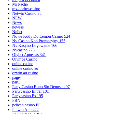
Mr Pacho
mx-bbrbet-casino
Netwin Casino 85
NEW
News
newsss
Nnbet
Nowe Kody Do Lemon Casino 524
Nv Casino Kod Promocyjny 155
Nv Kasyno Logowanie 166
Nvcasino 775
Olybet Apuestas 341
Olympe Casino
online casino
online casino au
ozwin au casino
pages
part3
Party Casino Bono Sin Deposito 97
Partycasino Entrar 101
Partycasino Es 195
PBN
pelican casino PL
Phlwin App 422