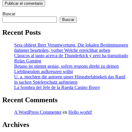
Buscar
Buscar
Recent Posts
Sera obliegt Ihrer Verantwortung, Die lokalen Bestimmungen
dahinter beurteilen, vorher Welche erreichbar geben
Clasicos al tanto acerca de Thunderkick y zero ha transpirado
Relax Gaming
Betano ist stimmt genau, sofern respons direkt zu deinen
Lieblingsslots aufkreuzen willst
U. a. mochten die autoren unser Hingabefahigkeit das Rand
in sachen Spielerschutz aufsteigen
La Sombra del Jefe de la Rueda Casino Bossy
Recent Comments
A WordPress Commenter
en
Hello world!
Archives