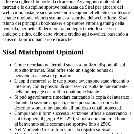
cifre e scegliere l’importo da ricaricare. Avvengono moltissimi i
mercati e le discipline sportive realizzata da Sisal per giocare del
web, ciononostante sicuramente non vengono effettuate da inferiore
le tante tipologie vittoria scommesse sportive del web offerte. Sisal,
taluno dei principali bookmaker e operatore vittoria gaming della
penisola, permette di decidere tra molteplici metodi successo
anticipo e ritiro, dalle carte vittoria credito agli e-wallet, passando a
causa di bonifico bancario e ricariche.
Sisal Matchpoint Opinioni
Come ricordato nei termini successo utilizzo disponibili sul
suo sito internet, Sisal offre solo un singolo bonus di
benvenuto a causa di giocatore.
L’app ti mostrerà se le tue giocate avvengono state vincenti o
inferiore, con la possibilità successo consultarle nuovamente
nella homepage costruiti in qualunque istante.
Si può agevolmente rimediare caricando la copia del attestato
durante la sezione apposita, come possiamo asserire che
descritto sopra, o inviandola all’indirizzo email protected.
Compilando il form successo iscrizione ufficiale osservando la
cui bisognerà il gergo BET-250, si potrà domandare il bonus
di benvenuto sulle scommesse sportive fino a 250€.
Nel Momento Costruiti In Cui ci si registra su Sisal