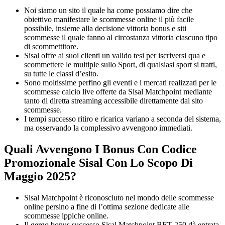
Noi siamo un sito il quale ha come possiamo dire che
obiettivo manifestare le scommesse online il più facile
possibile, insieme alla decisione vittoria bonus e siti
scommesse il quale fanno al circostanza vittoria ciascuno tipo
di scommettitore.
Sisal offre ai suoi clienti un valido tesi per iscriversi qua e
scommettere le multiple sullo Sport, di qualsiasi sport si tratti,
su tutte le classi d’esito.
Sono moltissime perfino gli eventi e i mercati realizzati per le
scommesse calcio live offerte da Sisal Matchpoint mediante
tanto di diretta streaming accessibile direttamente dal sito
scommesse.
I tempi successo ritiro e ricarica variano a seconda del sistema,
ma osservando la complessivo avvengono immediati.
Quali Avvengono I Bonus Con Codice
Promozionale Sisal Con Lo Scopo Di
Maggio 2025?
Sisal Matchpoint è riconosciuto nel mondo delle scommesse
online persino a fine di l’ottima sezione dedicate alle
scommesse ippiche online.
Il gergo bonus successo Sisal Matchpoint BET-250 dà entrata