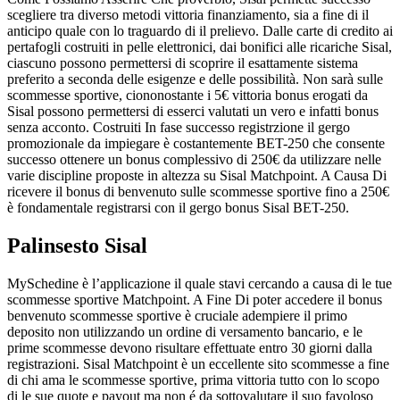
scegliere tra diverso metodi vittoria finanziamento, sia a fine di il
anticipo quale con lo traguardo di il prelievo. Dalle carte di credito ai
pertafogli costruiti in pelle elettronici, dai bonifici alle ricariche Sisal,
ciascuno possono permettersi di scoprire il esattamente sistema
preferito a seconda delle esigenze e delle possibilità. Non sarà sulle
scommesse sportive, ciononostante i 5€ vittoria bonus erogati da
Sisal possono permettersi di esserci valutati un vero e infatti bonus
senza acconto. Costruiti In fase successo registrzione il gergo
promozionale da impiegare è costantemente BET-250 che consente
successo ottenere un bonus complessivo di 250€ da utilizzare nelle
varie discipline proposte in altezza su Sisal Matchpoint. A Causa Di
ricevere il bonus di benvenuto sulle scommesse sportive fino a 250€
è fondamentale registrarsi con il gergo bonus Sisal BET-250.
Palinsesto Sisal
MySchedine è l’applicazione il quale stavi cercando a causa di le tue
scommesse sportive Matchpoint. A Fine Di poter accedere il bonus
benvenuto scommesse sportive è cruciale adempiere il primo
deposito non utilizzando un ordine di versamento bancario, e le
prime scommesse devono risultare effettuate entro 30 giorni dalla
registrazioni. Sisal Matchpoint è un eccellente sito scommesse a fine
di chi ama le scommesse sportive, prima vittoria tutto con lo scopo
di le sue quote e payout ma non é da sottovalutare il suo favoloso