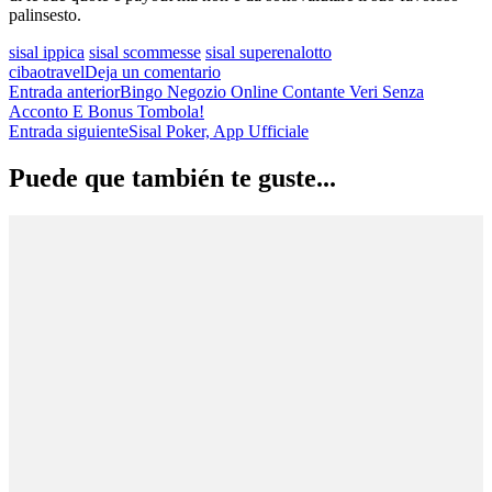
palinsesto.
sisal ippica
sisal scommesse
sisal superenalotto
en
cibaotravel
Deja un comentario
Navegación
‎sisal
Entrada anterior
Bingo Negozio Online Contante Veri Senza
Scommesse
Acconto E Bonus Tombola!
de
Sportive
Entrada siguiente
Sisal Poker, App Ufficiale
las
In
Altezza
Puede que también te guste...
entradas
Su
App
Store