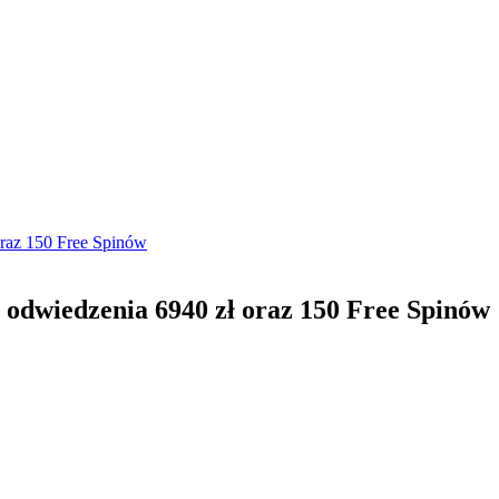
oraz 150 Free Spinów
 odwiedzenia 6940 zł oraz 150 Free Spinów