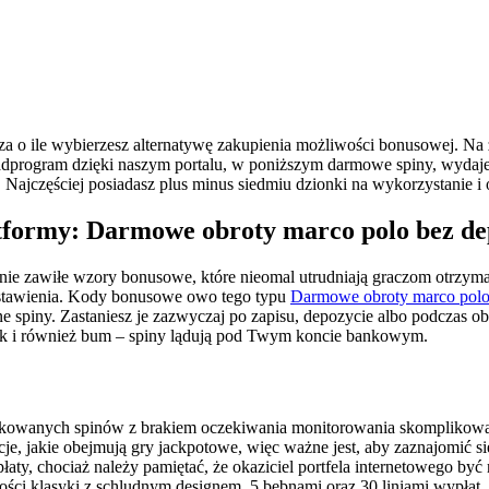
za o ile wybierzesz alternatywę zakupienia możliwości bonusowej. Na
adprogram dzięki naszym portalu, w poniższym darmowe spiny, wydaje
.
Najczęściej posiadasz plus minus siedmiu dzionki na wykorzystanie i 
atformy: Darmowe obroty marco polo bez d
nie zawiłe wzory bonusowe, które nieomal utrudniają graczom otrzym
obstawienia. Kody bonusowe owo tego typu
Darmowe obroty marco polo
e spiny. Zastaniesz je zazwyczaj po zapisu, depozycie albo podczas 
jak i również bum – spiny lądują pod Twym koncie bankowym.
mplikowanych spinów z brakiem oczekiwania monitorowania skompliko
e, jakie obejmują gry jackpotowe, więc ważne jest, aby zaznajomić si
ty, chociaż należy pamiętać, że okaziciel portfela internetowego być 
ści klasyki z schludnym designem, 5 bębnami oraz 30 liniami wypłat.