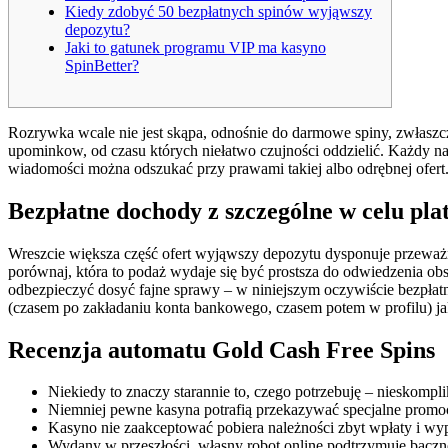
Kiedy zdobyć 50 bezpłatnych spinów wyjąwszy
depozytu?
Jaki to gatunek programu VIP ma kasyno
SpinBetter?
Rozrywka wcale nie jest skąpa, odnośnie do darmowe spiny, zwłaszc
upominkow, od czasu których niełatwo czujności oddzielić. Każdy n
wiadomości można odszukać przy prawami takiej albo odrębnej ofert
Bezpłatne dochody z szczególne w celu pl
Wreszcie większa część ofert wyjąwszy depozytu dysponuje przeważ
porównaj, która to podaż wydaje się być prostsza do odwiedzenia 
odbezpieczyć dosyć fajne sprawy – w niniejszym oczywiście bezpłatn
(czasem po zakładaniu konta bankowego, czasem potem w profilu) 
Recenzja automatu Gold Cash Free Spins
Niekiedy to znaczy starannie to, czego potrzebuję – niesko
Niemniej pewne kasyna potrafią przekazywać specjalne promocj
Kasyno nie zaakceptować pobiera należności zbyt wpłaty i wypła
Wydany w przeszłości, własny robot online podtrzymuje baczno