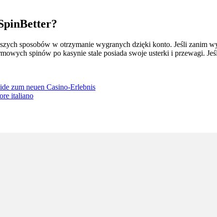
SpinBetter?
szych sposobów w otrzymanie wygranych dzięki konto. Jeśli zanim wy
mowych spinów po kasynie stale posiada swoje usterki i przewagi. Jeśl
Guide zum neuen Casino-Erlebnis
ore italiano