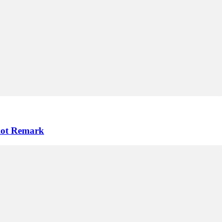
slot Remark