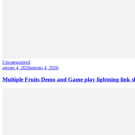
Uncategorized
agosto 4, 2026
agosto 4, 2026
Multiple Fruits Demo and Game play lightning link 