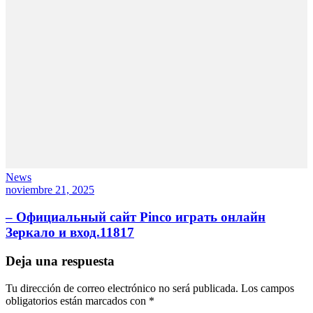
News
noviembre 21, 2025
– Официальный сайт Pinco играть онлайн
Зеркало и вход.11817
Deja una respuesta
Tu dirección de correo electrónico no será publicada.
Los campos
obligatorios están marcados con
*