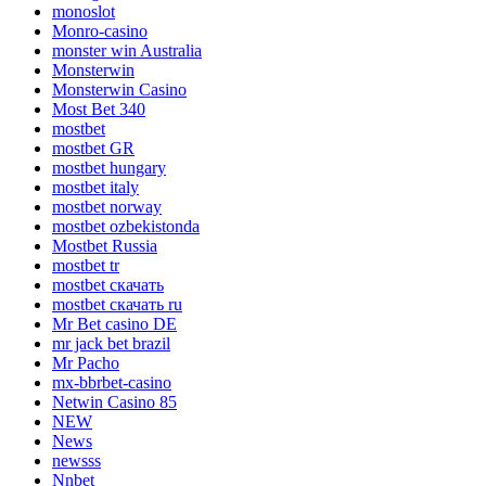
monoslot
Monro-casino
monster win Australia
Monsterwin
Monsterwin Casino
Most Bet 340
mostbet
mostbet GR
mostbet hungary
mostbet italy
mostbet norway
mostbet ozbekistonda
Mostbet Russia
mostbet tr
mostbet скачать
mostbet скачать ru
Mr Bet casino DE
mr jack bet brazil
Mr Pacho
mx-bbrbet-casino
Netwin Casino 85
NEW
News
newsss
Nnbet