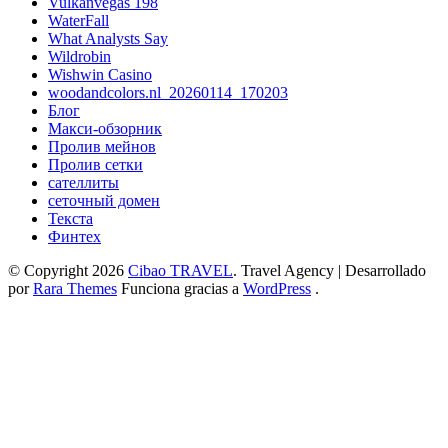
Vulkanvegas 198
WaterFall
What Analysts Say
Wildrobin
Wishwin Casino
woodandcolors.nl_20260114_170203
Блог
Макси-обзорник
Пролив мейнов
Пролив сетки
сателлиты
сеточный домен
Текста
Финтех
© Copyright 2026
Cibao TRAVEL
.
Travel Agency | Desarrollado
por
Rara Themes
Funciona gracias a
WordPress
.