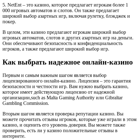
5. NetEnt – это казино, которое предлагает игрокам более 1
000 игровых автоматов и слотов. Он также предлагает
широкий выбор азартных игр, включая рулетку, блэкджек и
покер.
В целом, эти казино предлагают игрокам широкий выбор
игровых автоматов, слотов и других азартных игр на деньги.
Они обеспечивают безопасность и конфиденциальность
игроков, а также предлагают широкий выбор игр.
Как выбрать надежное онлайн-казино
Первым и самым важным шагом является выбор
лицензированного онлайн-казино. Лицензия – это гарантия
безопасности и честности игр. Вам нужно выбрать казино,
которое имеет действующую лицензию от надежной
организации,such as Malta Gaming Authority или Gibraltar
Gambling Commission.
Вторым шагом является проверка репутации казино. Вы
можете прочитать отзывы игроков, которые уже играли в этом
казино, и оценить его уровень доверия. Вы можете также
проверить, есть ли у казино положительные отзывы в
интернете.