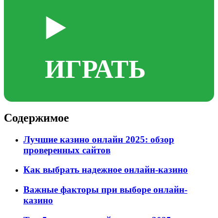
▶️
ИГРАТЬ
Содержимое
Лучшие казино онлайн 2025: обзор
проверенных сайтов
Как выбрать надежное онлайн-казино
Важные факторы при выборе онлайн-
казино