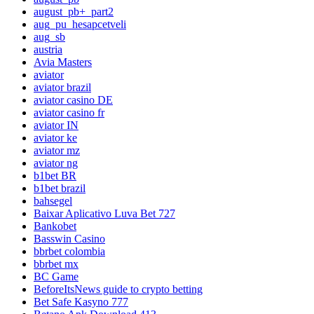
august_pb+_part2
aug_pu_hesapcetveli
aug_sb
austria
Avia Masters
aviator
aviator brazil
aviator casino DE
aviator casino fr
aviator IN
aviator ke
aviator mz
aviator ng
b1bet BR
b1bet brazil
bahsegel
Baixar Aplicativo Luva Bet 727
Bankobet
Basswin Casino
bbrbet colombia
bbrbet mx
BC Game
BeforeItsNews guide to crypto betting
Bet Safe Kasyno 777