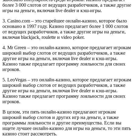
более 3 000 слотов от ведущих разработчиков, а также другие
игры на деньги, включая live dealer и кэш-игры.
3. Casino.com – это старейшее онлайн-казино, которое было
основано в 1997 году. Казино предлагает более 1 000 слотов
от ведущих разработчиков, а также другие игры на деньги,
включая blackjack, roulette и video poker.
4. Mr Green – это онлайн-казино, которое предлагает игрокам
широкий выбор слотов от ведущих разработчиков, а также
другие игры на деньги, включая live dealer и кэш-игры.
Казино также предлагает программу лояльности для своих
игроков.
5. LeoVegas – это онлайн-казино, которое предлагает игрокам
широкий выбор слотов от ведущих разработчиков, а также
другие игры на деньги, включая live dealer и кэш-игры.
Казино также предлагает программу лояльности для своих
игроков.
В целом, эти пять онлайн-казино предлагают игрокам
широкий выбор слотов и других игр на деньги, а также
программы лояльности и другие преимущества. Если вы
ищете лучшее онлайн-казино для игры на деньги, то эти пять
казино стоит рассмотреть.