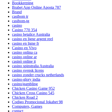
Bookkeeping
Brabet App Online Aposta 787
Brand
casibom tr
casibom-tg
casino
Casino 770 354
casino betalice Australia
casino en ligne argent reel
casino en ligne fr
Casino en Vivo
casino onlina ca
casino online ar
casinò online it
casino spinstralia Australia
casino svensk licens
casino zonder crucks netherlands
casino-glory india
casino/gambling
Chicken Casino Game 952
Chicken Cross Casino 545
Chicken Road 2
Codigo Promocional Jokabet 98
Computers, Games
contact