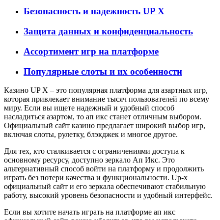
Безопасность и надежность UP X
Защита данных и конфиденциальность
Ассортимент игр на платформе
Популярные слоты и их особенности
Казино UP X – это популярная платформа для азартных игр,
которая привлекает внимание тысяч пользователей по всему
миру. Если вы ищете надежный и удобный способ
насладиться азартом, то ап икс станет отличным выбором.
Официальный сайт казино предлагает широкий выбор игр,
включая слоты, рулетку, блэкджек и многое другое.
Для тех, кто сталкивается с ограничениями доступа к
основному ресурсу, доступно зеркало Ап Икс. Это
альтернативный способ войти на платформу и продолжить
играть без потери качества и функциональности. Up-x
официальный сайт и его зеркала обеспечивают стабильную
работу, высокий уровень безопасности и удобный интерфейс.
Если вы хотите начать играть на платформе ап икс