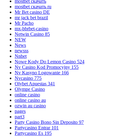
mostbet скачать
mostbet скачать ru
Mr Bet casino DE
mr jack bet brazil
Mr Pacho
mx-bbrbet-casino
Netwin Casino 85
NEW
News
newsss
Nnbet
Nowe Kody Do Lemon Casino 524
Nv Casino Kod Promocyjny 155
Nv Kasyno Logowanie 166
Nvcasino 775
Olybet Apuestas 341
Olympe Casino
online casino
online casino au
ozwin au casino
pages
part3
Party Casino Bono Sin Deposito 97
Partycasino Entrar 101
Partycasino Es 195