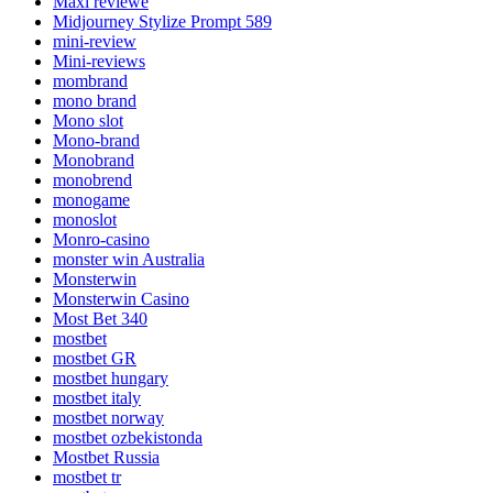
Maxi reviewe
Midjourney Stylize Prompt 589
mini-review
Mini-reviews
mombrand
mono brand
Mono slot
Mono-brand
Monobrand
monobrend
monogame
monoslot
Monro-casino
monster win Australia
Monsterwin
Monsterwin Casino
Most Bet 340
mostbet
mostbet GR
mostbet hungary
mostbet italy
mostbet norway
mostbet ozbekistonda
Mostbet Russia
mostbet tr