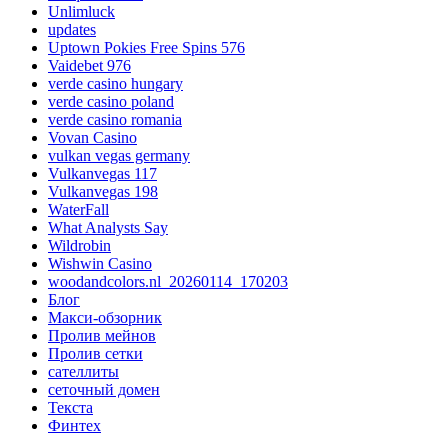
Unlimluck
updates
Uptown Pokies Free Spins 576
Vaidebet 976
verde casino hungary
verde casino poland
verde casino romania
Vovan Casino
vulkan vegas germany
Vulkanvegas 117
Vulkanvegas 198
WaterFall
What Analysts Say
Wildrobin
Wishwin Casino
woodandcolors.nl_20260114_170203
Блог
Макси-обзорник
Пролив мейнов
Пролив сетки
сателлиты
сеточный домен
Текста
Финтех