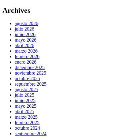
Archives
agosto 2026
julio 2026
junio 2026
mayo 2026
abril 2026
marzo 2026
febrero 2026
enero 2026
diciembre 2025
noviembre 2025
octubre 2025
septiembre 2025
agosto 2025
julio 2025
junio 2025
mayo 2025
abril 2025
marzo 2025
febrero 2025
octubre 2024
septiembre 2024