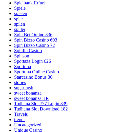
Spielbank Erfurt
Spiele
spielen
spile
spilen
spiller
Spin Bet Online 836
Spin Bizzo Casino 693
Spin Bizzo Casino 72
Spinfin Casino
Spinson
Sportaza Login 626
Sportuna
Sportuna Online Casino
Starcasino Bonus 36
stories
sugar rush
sweet bonanza
sweet bonanza TR
Tadhana Slot 777 Login 839
Tadhana Slot Download 182
Travels
trends
Uncategorized
Unique Casino