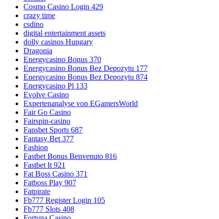
Cosmo Casino Login 429
crazy time
csdino
digital entertainment assets
dolly casinos Hungary
Dragonia
Energycasino Bonus 370
Energycasino Bonus Bez Depozytu 177
Energycasino Bonus Bez Depozytu 874
Energycasino Pl 133
Evolve Casino
Expertenanalyse von EGamersWorld
Fair Go Casino
Fairspin-casino
Fansbet Sports 687
Fantasy Bet 377
Fashion
Fastbet Bonus Benvenuto 816
Fastbet It 921
Fat Boss Casino 371
Fatboss Play 907
Fatpirate
Fb777 Register Login 105
Fb777 Slots 408
Fortuna Casino