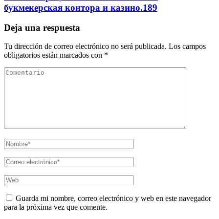
букмекерская контора и казино.189
Deja una respuesta
Tu dirección de correo electrónico no será publicada.
Los campos
obligatorios están marcados con
*
Comentario
Nombre
*
Correo
electrónico
*
Web
Guarda mi nombre, correo electrónico y web en este navegador
para la próxima vez que comente.