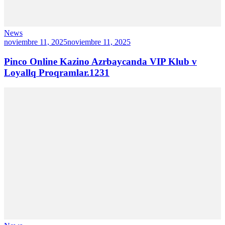
News
noviembre 11, 2025
noviembre 11, 2025
Pinco Online Kazino Azrbaycanda VIP Klub v
Loyallq Proqramlar.1231