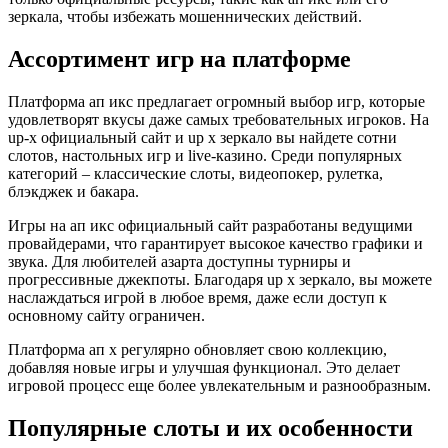
зеркала, чтобы избежать мошеннических действий.
Ассортимент игр на платформе
Платформа ап икс предлагает огромный выбор игр, которые
удовлетворят вкусы даже самых требовательных игроков. На
up-x официальный сайт и up x зеркало вы найдете сотни
слотов, настольных игр и live-казино. Среди популярных
категорий – классические слоты, видеопокер, рулетка,
блэкджек и бакара.
Игры на ап икс официальный сайт разработаны ведущими
провайдерами, что гарантирует высокое качество графики и
звука. Для любителей азарта доступны турниры и
прогрессивные джекпоты. Благодаря up x зеркало, вы можете
наслаждаться игрой в любое время, даже если доступ к
основному сайту ограничен.
Платформа ап х регулярно обновляет свою коллекцию,
добавляя новые игры и улучшая функционал. Это делает
игровой процесс еще более увлекательным и разнообразным.
Популярные слоты и их особенности