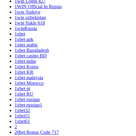
1win Login 427
1WIN Official In Russia
1win Turkiye
1win uzbekistan
1win Yukle 618
1winRussia
1xbet
1xbet apk
1xbet arabic
1xbet Bangladesh
1xbet casino BD
1xbet india
1xbet Korea
1xbet KR
1xbet malaysia
1xbet Morocco
1xbet pt
1xbet RU
1xbet russian
1xbet russian1
1xbet32
1xbet51
1xbet61
2
20bet Bonus Code 717