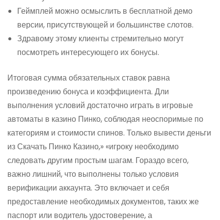
Геймплей можно осмыслить в бесплатной демо
версии, присутствующей и большинстве слотов.
Здравому этому клиенты стремительно могут
посмотреть интересующего их бонусы.
Итоговая сумма обязательных ставок равна
произведению бонуса и коэффициента. Дли
выполнения условий достаточно играть в игровые
автоматы в казино Пинко, соблюдая неоспоримые по
категориям и стоимости спинов. Только вывести деньги
из Скачать Пинко Казино,» «игроку необходимо
следовать другим простым шагам. Гораздо всего,
важно лишний, что выполнены только условия
верификации аккаунта. Это включает и себя
предоставление необходимых документов, таких же
паспорт или водитель удостоверение, а