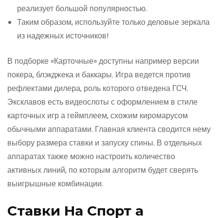
реализует большой популярностью.
Таким образом, используйте только деловые зеркала
из надежных источников!
В подборке «Карточные» доступны например версии
покера, блэкджека и баккары. Игра ведется против
рефлектами дилера, роль которого отведена ГСЧ.
Эксклавов есть видеослоты с оформлением в стиле
карточных игр а геймплеем, схожим киромарусом
обычными аппаратами. Главная клиента сводится нему
выбору размера ставки и запуску спины. В отдельных
аппаратах также можно настроить количество
активных линий, по которым алгоритм будет сверять
выигрышные комбинации.
Ставки На Спорт а