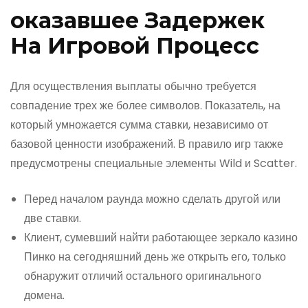
оказавшее Задержек
На Игровой Процесс
Для осуществления выплаты обычно требуется
совпадение трех же более символов. Показатель, на
который умножается сумма ставки, независимо от
базовой ценности изображений. В правило игр также
предусмотрены специальные элементы Wild и Scatter.
Перед началом раунда можно сделать другой или
две ставки.
Клиент, сумевший найти работающее зеркало казино
Пинко на сегодняшний день же открыть его, только
обнаружит отличий остального оригинального
домена.