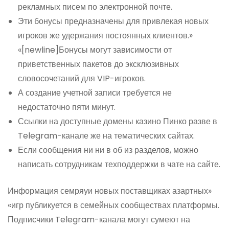
рекламных писем по электронной почте.
Эти бонусы предназначены для привлекая новых
игроков же удержания постоянных клиентов.»
«[newline]Бонусы могут зависимости от
приветственных пакетов до эксклюзивных
словосочетаний для VIP-игроков.
А создание учетной записи требуется не
недостаточно пяти минут.
Ссылки на доступные домены казино Пинко разве в
Telegram-канале же на тематических сайтах.
Если сообщения ни ни в об из разделов, можно
написать сотрудникам техподдержки в чате на сайте.
Информация семряуи новых поставщиках азартных»
«игр публикуется в семейных сообществах платформы.
Подписчики Telegram-канала могут сумеют на