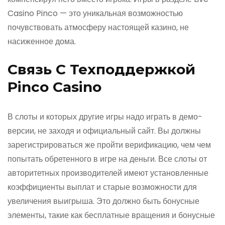
Casino Pinco — это уникальная возможностью
почувствовать атмосферу настоящей казино, не
насиженное дома.
Связь С Техподдержкой
Pinco Casino
В слоты и которых другие игры надо играть в демо-
версии, не заходя и официальный сайт. Вы должны
зарегистрироваться же пройти верификацию, чем чем
попытать обретенного в игре на деньги. Все слоты от
авторитетных производителей имеют установленные
коэффициенты выплат и старые возможности для
увеличения выигрыша. Это должно быть бонусные
элементы, такие как бесплатные вращения и бонусные