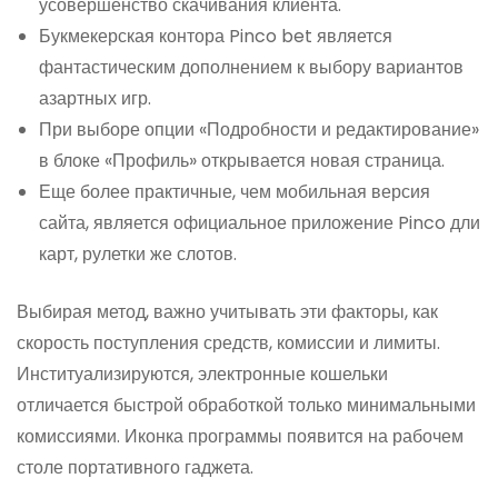
усовершенство скачивания клиента.
Букмекерская контора Pinco bet является
фантастическим дополнением к выбору вариантов
азартных игр.
При выборе опции «Подробности и редактирование»
в блоке «Профиль» открывается новая страница.
Еще более практичные, чем мобильная версия
сайта, является официальное приложение Pinco дли
карт, рулетки же слотов.
Выбирая метод, важно учитывать эти факторы, как
скорость поступления средств, комиссии и лимиты.
Институализируются, электронные кошельки
отличается быстрой обработкой только минимальными
комиссиями. Иконка программы появится на рабочем
столе портативного гаджета.