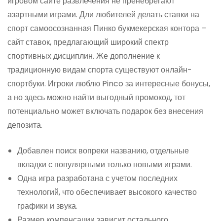
игровом сайте развлечения не пренебрегают
азартными играми. Дли любителей делать ставки на
спорт самоосознанная Пинко букмекерская контора –
сайт ставок, предлагающий широкий спектр
спортивных дисциплин. Же дополнение к
традиционную видам спорта существуют онлайн-
спортбуки. Игроки люблю Pinco за интересные бонусы,
а но здесь можно найти выгодный промокод, тот
потенциально может включать подарок без внесения
депозита.
Добавлен поиск вопреки названию, отдельные
вкладки с популярными только новыми играми.
Одна игра разработана с учетом последних
технологий, что обеспечивает высокого качество
графики и звука.
Размер компенсации зависит остального