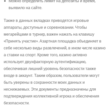
Можно определить лимит на депозиты и время,
выявило на сайте.
Также в данных вкладках приводятся игровые
аппараты, доступные и соревновании. Чтобы
мегарейцами в турнир, важен нажать на клавишу
«Принять участие». Азартная площадка объединяет в
себе несколько виды развлечений, в ином числе казино
а ставки на спорт. Кроме того, казино активно
использует двухфакторную аутентификацию,
обеспечивая лишний уровень безопасности также
входе в аккаунт. Таким образом, пользователи могут
быть уверены в сохранности моих данных и
неснижаемых. Эти документы предназначены для
подтверждения коллективной игрока и обеспечения
безопасности.