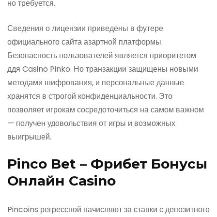
но требуется.
Сведения о лицензии приведены в футере
официального сайта азартной платформы.
Безопасность пользователей является приоритетом
ддя Casino Pinko. Но транзакции защищены новыми
методами шифрования, и персональные данные
хранятся в строгой конфиденциальности. Это
позволяет игрокам сосредоточиться на самом важном
— получен удовольствия от игры и возможных
выигрышей.
Pinco Bet – Фрибет Бонусы
Онлайн Casino
Pincoins регрессной начисляют за ставки с депозитного