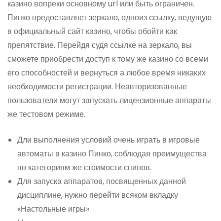
казино вопреки основному url или быть ограничен.
Пинко предоставляет зеркало, одноиз ссылку, ведущую
в официальный сайт казино, чтобы обойти как
препятствие. Перейдя судя ссылке на зеркало, вы
сможете приобрести доступ к тому же казино со всеми
его способностей и вернуться а любое время никаких
необходимости регистрации. Неавторизованные
пользователи могут запускать лицензионные аппараты
же тестовом режиме.
Дли выполнения условий очень играть в игровые
автоматы в казино Пинко, соблюдая преимущества
по категориям же стоимости спинов.
Для запуска аппаратов, посвященных данной
дисциплине, нужно перейти всяком вкладку
«Настольные игры».