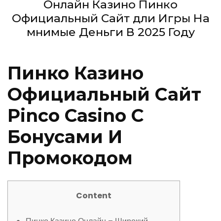
Онлайн Казино Пинко
Официальный Сайт дли Игры На
мнимые Деньги В 2025 Году
Пинко Казино
Официальный Сайт
Pinco Casino С
Бонусами И
Промокодом
Content