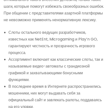
шаги, которые помогут избежать своеобразных ошибок.
При общении с представителями азартной платформы
не невозможно применять ненормативную лексику.
Слоты остального ведущих разработчиков,
известных как NetEnt, Microgaming и Play’n GO,
гарантируют честность и прозрачность игрового
процесса.
Ассортимент включает как классические слоты, так и
называемые видео-автоматы с грандиозной
графикой и захватывающими бонусными
функциями.
В последнее время в Интернете распространились
мошенники, них могут выдавать себя за
официальный сайт и завлекать ралоты, поддаваясь
на его уловки.