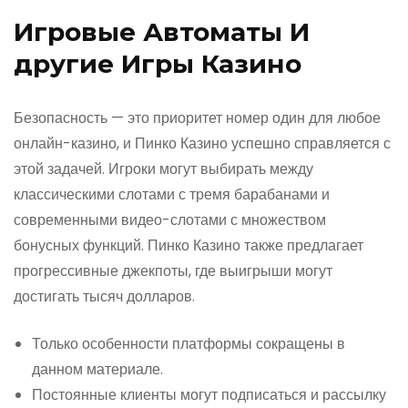
Игровые Автоматы И
другие Игры Казино
Безопасность — это приоритет номер один для любое
онлайн-казино, и Пинко Казино успешно справляется с
этой задачей. Игроки могут выбирать между
классическими слотами с тремя барабанами и
современными видео-слотами с множеством
бонусных функций. Пинко Казино также предлагает
прогрессивные джекпоты, где выигрыши могут
достигать тысяч долларов.
Только особенности платформы сокращены в
данном материале.
Постоянные клиенты могут подписаться и рассылку