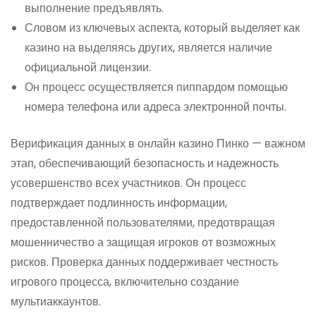
выполнение предъявлять.
Словом из ключевых аспекта, который выделяет как
казино на выделяясь других, является наличие
официальной лицензии.
Он процесс осуществляется пиппардом помощью
номера телефона или адреса электронной почты.
Верификация данных в онлайн казино Пинко — важном
этап, обеспечивающий безопасность и надежность
усовершенство всех участников. Он процесс
подтверждает подлинность информации,
предоставленной пользователями, предотвращая
мошенничество а защищая игроков от возможных
рисков. Проверка данных поддерживает честность
игрового процесса, включительно создание
мультиаккаунтов.